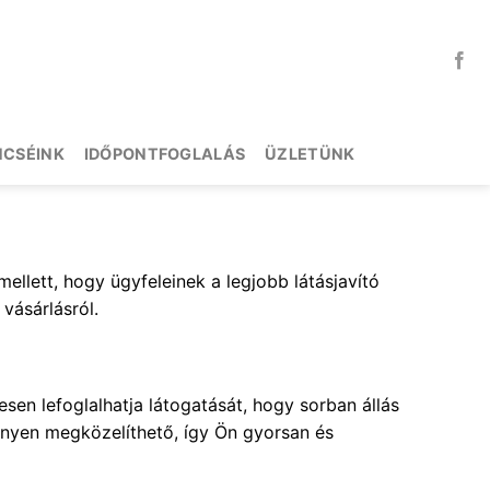
NCSÉINK
IDŐPONTFOGLALÁS
ÜZLETÜNK
mellett, hogy ügyfeleinek a legjobb látásjavító
vásárlásról.
en lefoglalhatja látogatását, hogy sorban állás
nnyen megközelíthető, így Ön gyorsan és