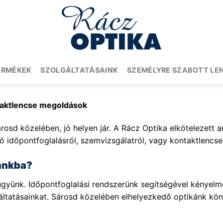
ERMÉKEK
SZOLGÁLTATÁSAINK
SZEMÉLYRE SZABOTT LE
ntaktlencse megoldások
rosd közelében, jó helyen jár. A Rácz Optika elkötelezett a
ó időpontfoglalásról, szemvizsgálatról, vagy kontaktlencse 
kánkba?
yünk. Időpontfoglalási rendszerünk segítségével kényelmes
gáltatásainkat. Sárosd közelében elhelyezkedő optikánk kö