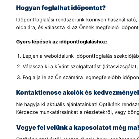
Hogyan foglalhat időpontot?
Időpontfoglalási rendszerünk könnyen használható, c
oldalára, és válassza ki az Önnek megfelelő időpont
Gyors lépések az időpontfoglaláshoz:
Lépjen a weboldalunk időpontfoglalás szekciójáb
Válassza ki a kívánt szolgáltatást (látásvizsgálat, 
Foglalja le az Ön számára legmegfelelőbb időpon
Kontaktlencse akciók és kedvezménye
Ne hagyja ki aktuális ajánlatainkat! Optikánk rend
Kérdezze munkatársainkat a részletekről, vagy bön
Vegye fel velünk a kapcsolatot még ma