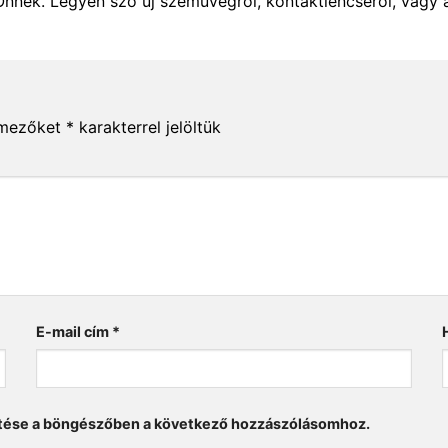
Önnek. Legyen szó új szemüvegről, kontaktlencséről, vagy 
 mezőket
*
karakterrel jelöltük
E-mail cím
*
tése a böngészőben a következő hozzászólásomhoz.