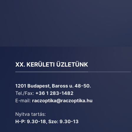
XX. KERÜLETI ÜZLETÜNK
1201 Budapest, Baross u. 48-50.
Tel./Fax:
+36 1 283-1482
E-mail:
raczoptika@raczoptika.hu
Nyitva tartás:
H-P: 9.30-18, Szo: 9.30-13