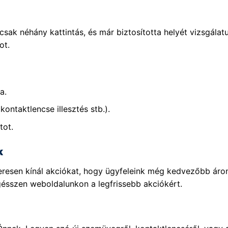
sak néhány kattintás, és már biztosította helyét vizsgála
ot.
a.
kontaktlencse illesztés stb.).
tot.
k
szeresen kínál akciókat, hogy ügyfeleink még kedvezőbb ár
gésszen weboldalunkon a legfrissebb akciókért.
!