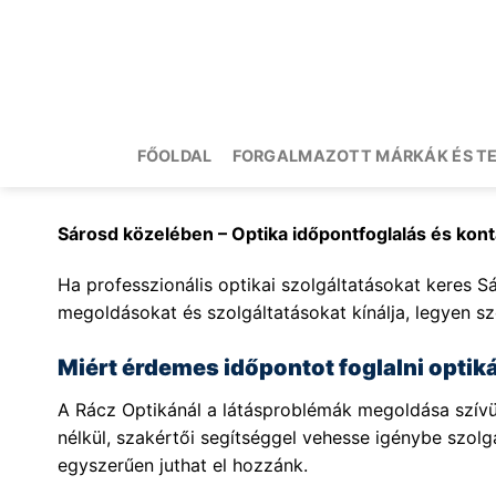
Skip
to
content
FŐOLDAL
FORGALMAZOTT MÁRKÁK ÉS T
Sárosd közelében – Optika időpontfoglalás és ko
Ha professzionális optikai szolgáltatásokat keres Sá
megoldásokat és szolgáltatásokat kínálja, legyen sz
Miért érdemes időpontot foglalni opti
A Rácz Optikánál a látásproblémák megoldása szívüg
nélkül, szakértői segítséggel vehesse igénybe szol
egyszerűen juthat el hozzánk.