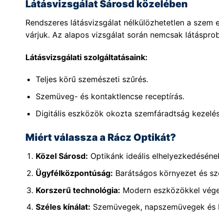
Látásvizsgálat Sárosd közelében
Rendszeres látásvizsgálat nélkülözhetetlen a sze
várjuk. Az alapos vizsgálat során nemcsak látásprob
Látásvizsgálati szolgáltatásaink:
Teljes körű szemészeti szűrés.
Szemüveg- és kontaktlencse receptírás.
Digitális eszközök okozta szemfáradtság kezelés
Miért válassza a Rácz Optikát?
Közel Sárosd:
Optikánk ideális elhelyezkedéséne
Ügyfélközpontúság:
Barátságos környezet és sz
Korszerű technológia:
Modern eszközökkel végez
Széles kínálat:
Szemüvegek, napszemüvegek és ko