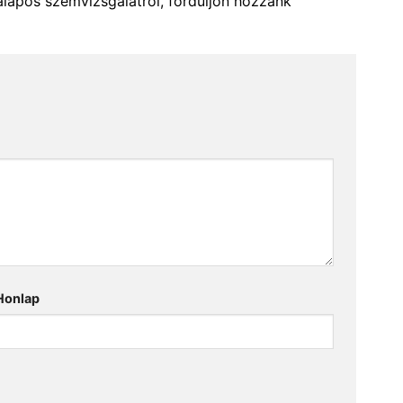
alapos szemvizsgálatról, forduljon hozzánk
Honlap