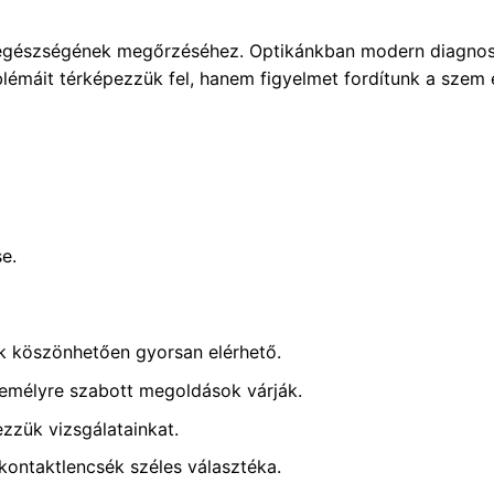
m egészségének megőrzéséhez. Optikánkban modern diagnos
lémáit térképezzük fel, hanem figyelmet fordítunk a szem e
e.
k köszönhetően gyorsan elérhető.
emélyre szabott megoldások várják.
zük vizsgálatainkat.
ntaktlencsék széles választéka.