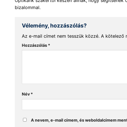
Optikánk szakértői készen állnak, hogy segítsenek 
bizalommal.
Vélemény, hozzászólás?
Az e-mail címet nem tesszük közzé.
A kötelező
Hozzászólás
*
Név
*
A nevem, e-mail címem, és weboldalcímem men