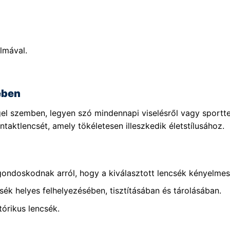
lmával.
ében
el szemben, legyen szó mindennapi viselésről vagy sportt
taktlencsét, amely tökéletesen illeszkedik életstílusához.
gondoskodnak arról, hogy a kiválasztott lencsék kényelmese
sék helyes felhelyezésében, tisztításában és tárolásában.
tórikus lencsék.