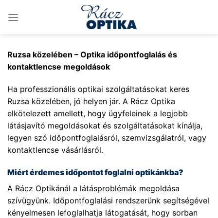
Skip
to
content
Ruzsa közelében – Optika időpontfoglalás és
kontaktlencse megoldások
Ha professzionális optikai szolgáltatásokat keres
Ruzsa közelében, jó helyen jár. A Rácz Optika
elkötelezett amellett, hogy ügyfeleinek a legjobb
látásjavító megoldásokat és szolgáltatásokat kínálja,
legyen szó időpontfoglalásról, szemvizsgálatról, vagy
kontaktlencse vásárlásról.
Miért érdemes időpontot foglalni optikánkba?
A Rácz Optikánál a látásproblémák megoldása
szívügyünk. Időpontfoglalási rendszerünk segítségével
kényelmesen lefoglalhatja látogatását, hogy sorban