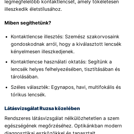
legmegfelelőbb kontaktlencsét, amely tökéletesen
illeszkedik életstílusához.
Miben segíthetünk?
Kontaktlencse illesztés: Szemész szakorvosaink
gondoskodnak arról, hogy a kiválasztott lencsék
kényelmesen illeszkedjenek.
Kontaktlencse használati oktatás: Segítünk a
lencsék helyes felhelyezésében, tisztításában és
tárolásában.
Széles választék: Egynapos, havi, multifokális és
tórikus lencsék.
Látásvizsgálat Ruzsa közelében
Rendszeres látásvizsgálat nélkülözhetetlen a szem
egészségének megőrzéséhez. Optikánkban modern
diagnosztikai eszközökkel és tapasztalt