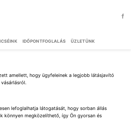
NCSÉINK
IDŐPONTFOGLALÁS
ÜZLETÜNK
ett amellett, hogy ügyfeleinek a legjobb látásjavító
vásárlásról.
en lefoglalhatja látogatását, hogy sorban állás
nk könnyen megközelíthető, így Ön gyorsan és