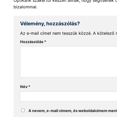
Optikánk szakértői készen állnak, hogy segítsenek 
bizalommal.
Vélemény, hozzászólás?
Az e-mail címet nem tesszük közzé.
A kötelező
Hozzászólás
*
Név
*
A nevem, e-mail címem, és weboldalcímem men