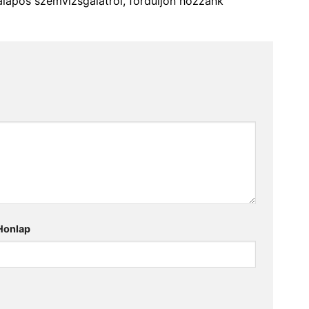
alapos szemvizsgálatról, forduljon hozzánk
Honlap