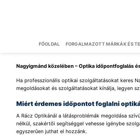
Skip
to
content
FŐOLDAL
FORGALMAZOTT MÁRKÁK ÉS T
Nagyigmánd közelében – Optika időpontfoglalás é
Ha professzionális optikai szolgáltatásokat keres N
megoldásokat és szolgáltatásokat kínálja, legyen sz
Miért érdemes időpontot foglalni opti
A Rácz Optikánál a látásproblémák megoldása szívüg
nélkül, szakértői segítséggel vehesse igénybe szo
egyszerűen juthat el hozzánk.