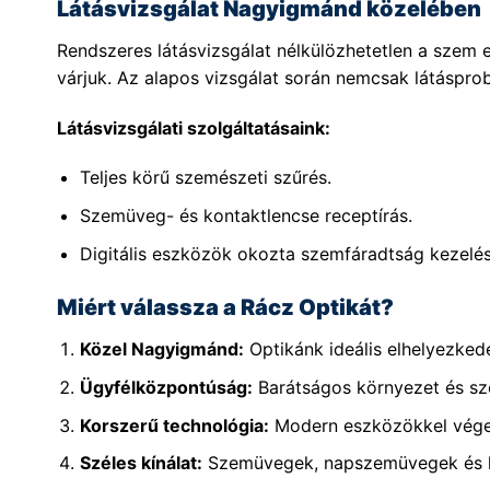
Látásvizsgálat Nagyigmánd közelében
Rendszeres látásvizsgálat nélkülözhetetlen a sze
várjuk. Az alapos vizsgálat során nemcsak látásprob
Látásvizsgálati szolgáltatásaink:
Teljes körű szemészeti szűrés.
Szemüveg- és kontaktlencse receptírás.
Digitális eszközök okozta szemfáradtság kezelés
Miért válassza a Rácz Optikát?
Közel Nagyigmánd:
Optikánk ideális elhelyezke
Ügyfélközpontúság:
Barátságos környezet és sz
Korszerű technológia:
Modern eszközökkel végez
Széles kínálat:
Szemüvegek, napszemüvegek és ko