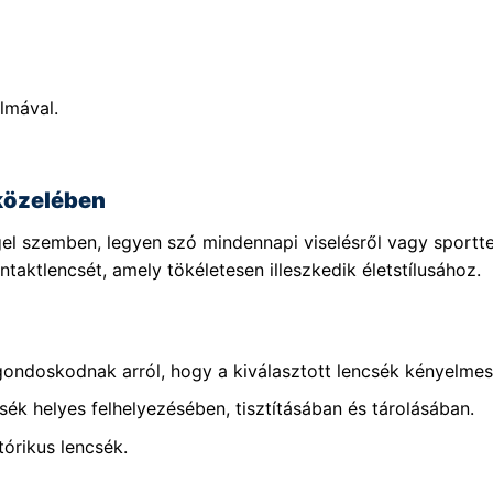
lmával.
közelében
el szemben, legyen szó mindennapi viselésről vagy sportt
taktlencsét, amely tökéletesen illeszkedik életstílusához.
gondoskodnak arról, hogy a kiválasztott lencsék kényelmese
sék helyes felhelyezésében, tisztításában és tárolásában.
tórikus lencsék.