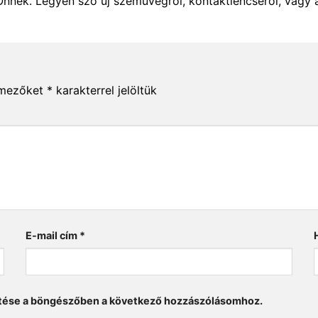
Önnek. Legyen szó új szemüvegről, kontaktlencséről, vagy 
 mezőket
*
karakterrel jelöltük
E-mail cím
*
tése a böngészőben a következő hozzászólásomhoz.