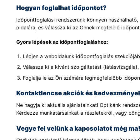
Hogyan foglalhat időpontot?
Időpontfoglalási rendszerünk könnyen használható, c
oldalára, és válassza ki az Önnek megfelelő időpont
Gyors lépések az időpontfoglaláshoz:
Lépjen a weboldalunk időpontfoglalás szekciójáb
Válassza ki a kívánt szolgáltatást (látásvizsgálat, 
Foglalja le az Ön számára legmegfelelőbb időpon
Kontaktlencse akciók és kedvezménye
Ne hagyja ki aktuális ajánlatainkat! Optikánk rend
Kérdezze munkatársainkat a részletekről, vagy bön
Vegye fel velünk a kapcsolatot még ma