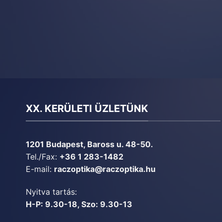
XX. KERÜLETI ÜZLETÜNK
1201 Budapest, Baross u. 48-50.
Tel./Fax:
+36 1 283-1482
E-mail:
raczoptika@raczoptika.hu
Nyitva tartás:
H-P: 9.30-18, Szo: 9.30-13