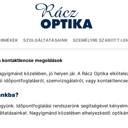
ERMÉKEK
SZOLGÁLTATÁSAINK
SZEMÉLYRE SZABOTT LE
s kontaktlencse megoldások
agyigmánd közelében, jó helyen jár. A Rácz Optika elkötelez
ó időpontfoglalásról, szemvizsgálatról, vagy kontaktlencse 
kánkba?
yünk. Időpontfoglalási rendszerünk segítségével kényelmes
lgáltatásainkat. Nagyigmánd közelében elhelyezkedő optiká