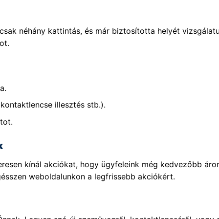
sak néhány kattintás, és már biztosította helyét vizsgála
ot.
a.
kontaktlencse illesztés stb.).
tot.
k
szeresen kínál akciókat, hogy ügyfeleink még kedvezőbb ár
gésszen weboldalunkon a legfrissebb akciókért.
!