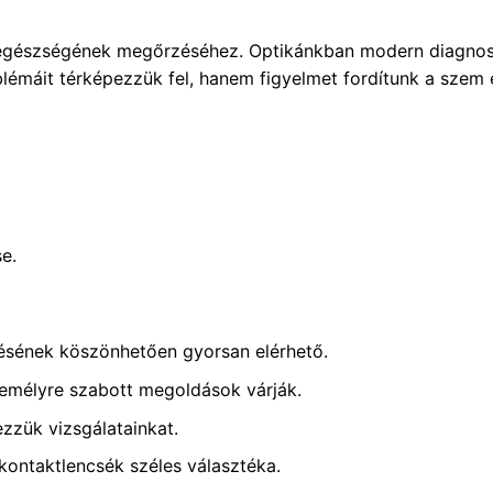
m egészségének megőrzéséhez. Optikánkban modern diagnos
lémáit térképezzük fel, hanem figyelmet fordítunk a szem e
e.
désének köszönhetően gyorsan elérhető.
emélyre szabott megoldások várják.
zük vizsgálatainkat.
ntaktlencsék széles választéka.