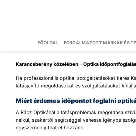
Skip
to
content
FŐOLDAL
FORGALMAZOTT MÁRKÁK ÉS T
Karancsberény közelében – Optika időpontfoglalá
Ha professzionális optikai szolgáltatásokat keres K
látásjavító megoldásokat és szolgáltatásokat kínálja
Miért érdemes időpontot foglalni opti
A Rácz Optikánál a látásproblémák megoldása szívüg
nélkül, szakértői segítséggel vehesse igénybe szol
egyszerűen juthat el hozzánk.