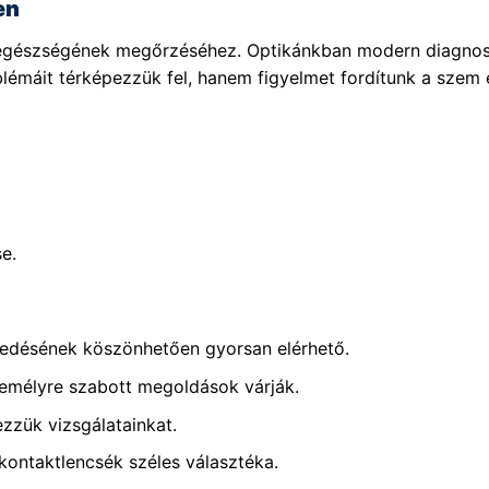
en
m egészségének megőrzéséhez. Optikánkban modern diagnos
lémáit térképezzük fel, hanem figyelmet fordítunk a szem e
e.
kedésének köszönhetően gyorsan elérhető.
emélyre szabott megoldások várják.
zük vizsgálatainkat.
ntaktlencsék széles választéka.