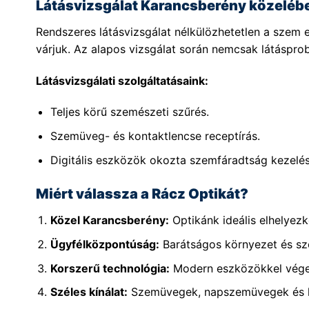
Látásvizsgálat Karancsberény közeléb
Rendszeres látásvizsgálat nélkülözhetetlen a sze
várjuk. Az alapos vizsgálat során nemcsak látásprob
Látásvizsgálati szolgáltatásaink:
Teljes körű szemészeti szűrés.
Szemüveg- és kontaktlencse receptírás.
Digitális eszközök okozta szemfáradtság kezelés
Miért válassza a Rácz Optikát?
Közel Karancsberény:
Optikánk ideális elhelyez
Ügyfélközpontúság:
Barátságos környezet és sz
Korszerű technológia:
Modern eszközökkel végez
Széles kínálat:
Szemüvegek, napszemüvegek és ko