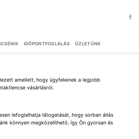
NCSÉINK
IDŐPONTFOGLALÁS
ÜZLETÜNK
lezett amellett, hogy ügyfeleinek a legjobb
taktlencse vásárlásról.
en lefoglalhatja látogatását, hogy sorban állás
ikánk könnyen megközelíthető, így Ön gyorsan és