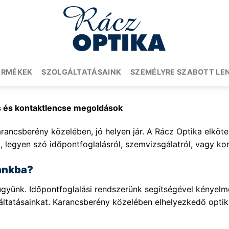
ERMÉKEK
SZOLGÁLTATÁSAINK
SZEMÉLYRE SZABOTT LE
s és kontaktlencse megoldások
arancsberény közelében, jó helyen jár. A Rácz Optika elköte
, legyen szó időpontfoglalásról, szemvizsgálatról, vagy kon
kánkba?
yünk. Időpontfoglalási rendszerünk segítségével kényelmes
gáltatásainkat. Karancsberény közelében elhelyezkedő opt