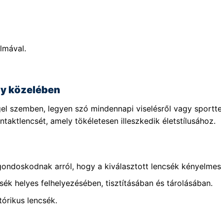
lmával.
ny közelében
el szemben, legyen szó mindennapi viselésről vagy sportt
taktlencsét, amely tökéletesen illeszkedik életstílusához.
gondoskodnak arról, hogy a kiválasztott lencsék kényelmese
sék helyes felhelyezésében, tisztításában és tárolásában.
tórikus lencsék.