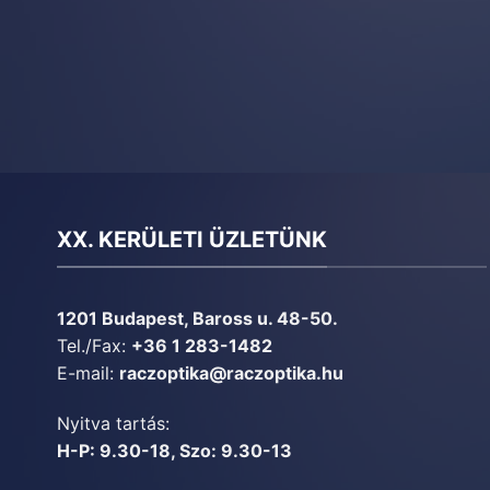
XX. KERÜLETI ÜZLETÜNK
1201 Budapest, Baross u. 48-50.
Tel./Fax:
+36 1 283-1482
E-mail:
raczoptika@raczoptika.hu
Nyitva tartás:
H-P: 9.30-18, Szo: 9.30-13