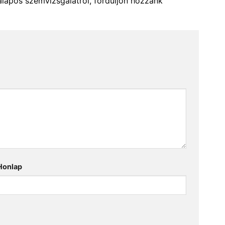
alapos szemvizsgálatról, forduljon hozzánk
Honlap