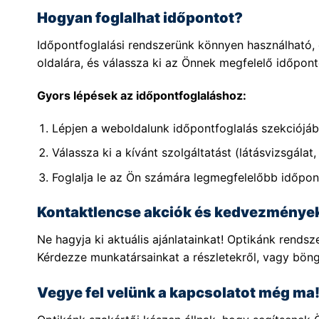
Hogyan foglalhat időpontot?
Időpontfoglalási rendszerünk könnyen használható, c
oldalára, és válassza ki az Önnek megfelelő időpont
Gyors lépések az időpontfoglaláshoz:
Lépjen a weboldalunk időpontfoglalás szekciójáb
Válassza ki a kívánt szolgáltatást (látásvizsgálat, 
Foglalja le az Ön számára legmegfelelőbb időpon
Kontaktlencse akciók és kedvezménye
Ne hagyja ki aktuális ajánlatainkat! Optikánk rend
Kérdezze munkatársainkat a részletekről, vagy bön
Vegye fel velünk a kapcsolatot még ma