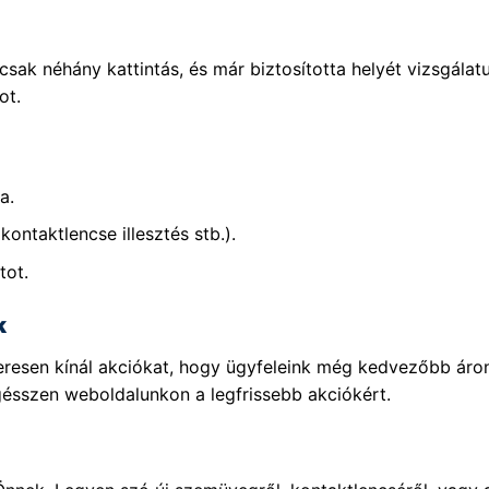
sak néhány kattintás, és már biztosította helyét vizsgála
ot.
a.
kontaktlencse illesztés stb.).
tot.
k
szeresen kínál akciókat, hogy ügyfeleink még kedvezőbb ár
gésszen weboldalunkon a legfrissebb akciókért.
!