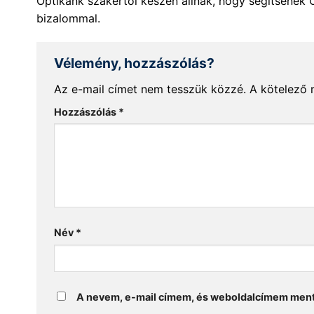
Optikánk szakértői készen állnak, hogy segítsenek 
bizalommal.
Vélemény, hozzászólás?
Az e-mail címet nem tesszük közzé.
A kötelező
Hozzászólás
*
Név
*
A nevem, e-mail címem, és weboldalcímem men