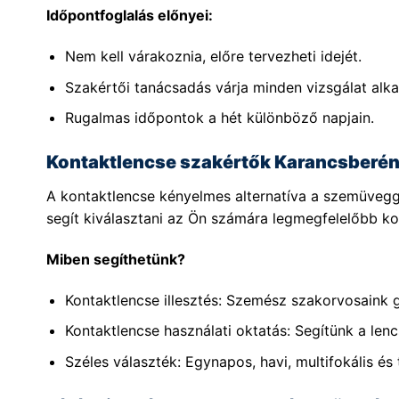
Időpontfoglalás előnyei:
Nem kell várakoznia, előre tervezheti idejét.
Szakértői tanácsadás várja minden vizsgálat alka
Rugalmas időpontok a hét különböző napjain.
Kontaktlencse szakértők Karancsberé
A kontaktlencse kényelmes alternatíva a szemüvegg
segít kiválasztani az Ön számára legmegfelelőbb kon
Miben segíthetünk?
Kontaktlencse illesztés: Szemész szakorvosaink 
Kontaktlencse használati oktatás: Segítünk a lenc
Széles választék: Egynapos, havi, multifokális és 