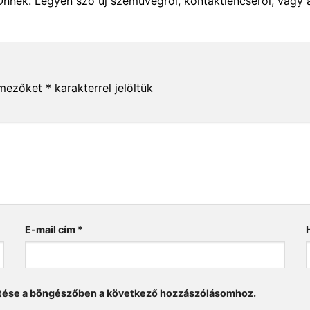
Önnek. Legyen szó új szemüvegről, kontaktlencséről, vagy 
 mezőket
*
karakterrel jelöltük
E-mail cím
*
tése a böngészőben a következő hozzászólásomhoz.