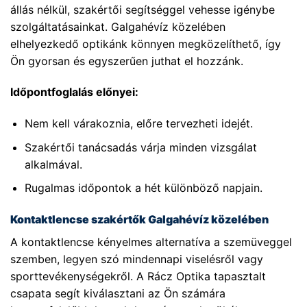
állás nélkül, szakértői segítséggel vehesse igénybe
szolgáltatásainkat. Galgahévíz közelében
elhelyezkedő optikánk könnyen megközelíthető, így
Ön gyorsan és egyszerűen juthat el hozzánk.
Időpontfoglalás előnyei:
Nem kell várakoznia, előre tervezheti idejét.
Szakértői tanácsadás várja minden vizsgálat
alkalmával.
Rugalmas időpontok a hét különböző napjain.
Kontaktlencse szakértők Galgahévíz közelében
A kontaktlencse kényelmes alternatíva a szemüveggel
szemben, legyen szó mindennapi viselésről vagy
sporttevékenységekről. A Rácz Optika tapasztalt
csapata segít kiválasztani az Ön számára