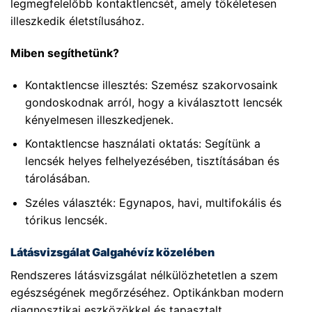
legmegfelelőbb kontaktlencsét, amely tökéletesen
illeszkedik életstílusához.
Miben segíthetünk?
Kontaktlencse illesztés: Szemész szakorvosaink
gondoskodnak arról, hogy a kiválasztott lencsék
kényelmesen illeszkedjenek.
Kontaktlencse használati oktatás: Segítünk a
lencsék helyes felhelyezésében, tisztításában és
tárolásában.
Széles választék: Egynapos, havi, multifokális és
tórikus lencsék.
Látásvizsgálat Galgahévíz közelében
Rendszeres látásvizsgálat nélkülözhetetlen a szem
egészségének megőrzéséhez. Optikánkban modern
diagnosztikai eszközökkel és tapasztalt