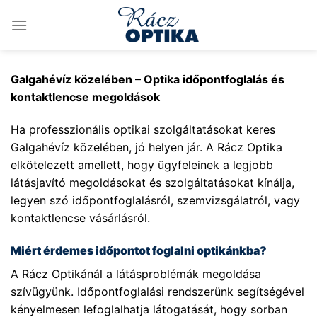
Skip
to
content
Galgahévíz közelében – Optika időpontfoglalás és
kontaktlencse megoldások
Ha professzionális optikai szolgáltatásokat keres
Galgahévíz közelében, jó helyen jár. A Rácz Optika
elkötelezett amellett, hogy ügyfeleinek a legjobb
látásjavító megoldásokat és szolgáltatásokat kínálja,
legyen szó időpontfoglalásról, szemvizsgálatról, vagy
kontaktlencse vásárlásról.
Miért érdemes időpontot foglalni optikánkba?
A Rácz Optikánál a látásproblémák megoldása
szívügyünk. Időpontfoglalási rendszerünk segítségével
kényelmesen lefoglalhatja látogatását, hogy sorban