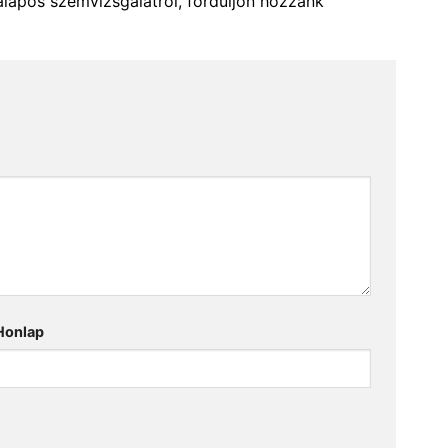
alapos szemvizsgálatról, forduljon hozzánk
Honlap