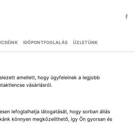
NCSÉINK
IDŐPONTFOGLALÁS
ÜZLETÜNK
elezett amellett, hogy ügyfeleinek a legjobb
taktlencse vásárlásról.
en lefoglalhatja látogatását, hogy sorban állás
tikánk könnyen megközelíthető, így Ön gyorsan és