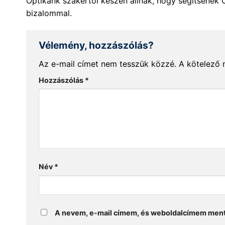
Optikánk szakértői készen állnak, hogy segítsenek 
bizalommal.
Vélemény, hozzászólás?
Az e-mail címet nem tesszük közzé.
A kötelező
Hozzászólás
*
Név
*
A nevem, e-mail címem, és weboldalcímem men