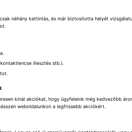
sak néhány kattintás, és már biztosította helyét vizsgála
ot.
a.
kontaktlencse illesztés stb.).
tot.
k
szeresen kínál akciókat, hogy ügyfeleink még kedvezőbb ár
gésszen weboldalunkon a legfrissebb akciókért.
!