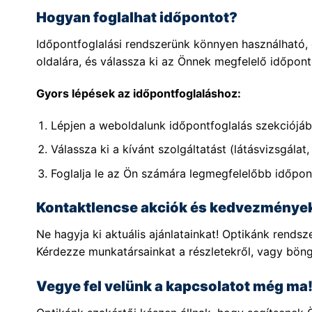
Hogyan foglalhat időpontot?
Időpontfoglalási rendszerünk könnyen használható, c
oldalára, és válassza ki az Önnek megfelelő időpont
Gyors lépések az időpontfoglaláshoz:
Lépjen a weboldalunk időpontfoglalás szekciójáb
Válassza ki a kívánt szolgáltatást (látásvizsgálat, 
Foglalja le az Ön számára legmegfelelőbb időpon
Kontaktlencse akciók és kedvezménye
Ne hagyja ki aktuális ajánlatainkat! Optikánk rend
Kérdezze munkatársainkat a részletekről, vagy bön
Vegye fel velünk a kapcsolatot még ma