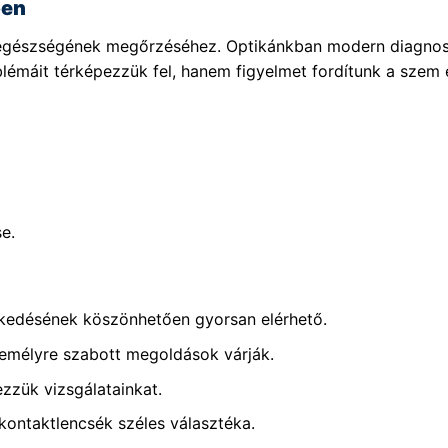
ben
m egészségének megőrzéséhez. Optikánkban modern diagnos
lémáit térképezzük fel, hanem figyelmet fordítunk a szem e
e.
zkedésének köszönhetően gyorsan elérhető.
emélyre szabott megoldások várják.
zük vizsgálatainkat.
ntaktlencsék széles választéka.