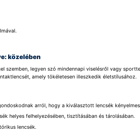
lmával.
ye: közelében
el szemben, legyen szó mindennapi viselésről vagy sportt
taktlencsét, amely tökéletesen illeszkedik életstílusához.
gondoskodnak arról, hogy a kiválasztott lencsék kényelmese
sék helyes felhelyezésében, tisztításában és tárolásában.
tórikus lencsék.