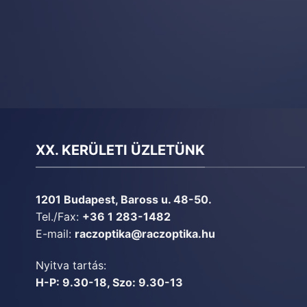
XX. KERÜLETI ÜZLETÜNK
1201 Budapest, Baross u. 48-50.
Tel./Fax:
+36 1 283-1482
E-mail:
raczoptika@raczoptika.hu
Nyitva tartás:
H-P: 9.30-18, Szo: 9.30-13