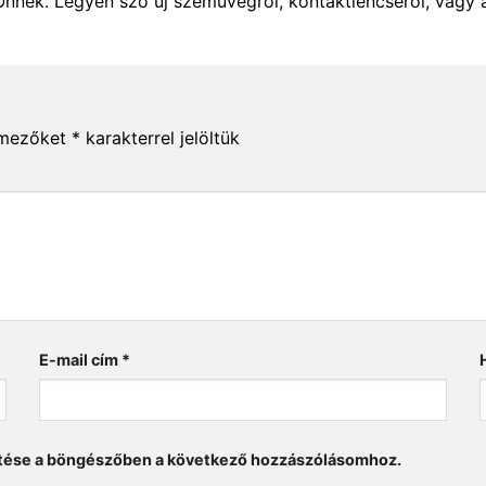
Önnek. Legyen szó új szemüvegről, kontaktlencséről, vagy 
 mezőket
*
karakterrel jelöltük
E-mail cím
*
tése a böngészőben a következő hozzászólásomhoz.