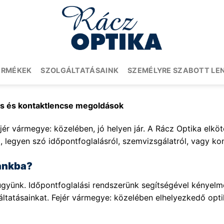
ERMÉKEK
SZOLGÁLTATÁSAINK
SZEMÉLYRE SZABOTT LE
ás és kontaktlencse megoldások
jér vármegye: közelében, jó helyen jár. A Rácz Optika elköt
, legyen szó időpontfoglalásról, szemvizsgálatról, vagy kon
kánkba?
yünk. Időpontfoglalási rendszerünk segítségével kényelmes
gáltatásainkat. Fejér vármegye: közelében elhelyezkedő op