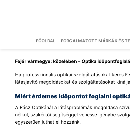
Skip
to
content
FŐOLDAL
FORGALMAZOTT MÁRKÁK ÉS T
Fejér vármegye: közelében – Optika időpontfoglal
Ha professzionális optikai szolgáltatásokat keres Fe
látásjavító megoldásokat és szolgáltatásokat kínálja
Miért érdemes időpontot foglalni opti
A Rácz Optikánál a látásproblémák megoldása szívüg
nélkül, szakértői segítséggel vehesse igénybe szol
egyszerűen juthat el hozzánk.