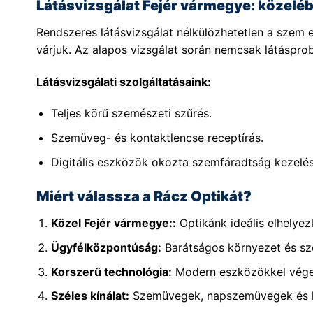
Látásvizsgálat Fejér vármegye: közelé
Rendszeres látásvizsgálat nélkülözhetetlen a sze
várjuk. Az alapos vizsgálat során nemcsak látásprob
Látásvizsgálati szolgáltatásaink:
Teljes körű szemészeti szűrés.
Szemüveg- és kontaktlencse receptírás.
Digitális eszközök okozta szemfáradtság kezelés
Miért válassza a Rácz Optikát?
Közel Fejér vármegye::
Optikánk ideális elhelye
Ügyfélközpontúság:
Barátságos környezet és sz
Korszerű technológia:
Modern eszközökkel végez
Széles kínálat:
Szemüvegek, napszemüvegek és ko