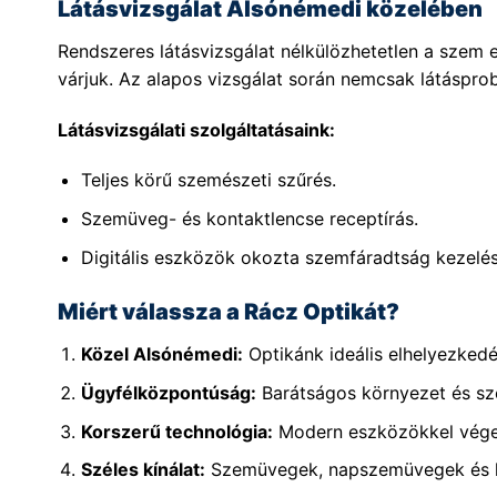
Látásvizsgálat Alsónémedi közelében
Rendszeres látásvizsgálat nélkülözhetetlen a sze
várjuk. Az alapos vizsgálat során nemcsak látásprob
Látásvizsgálati szolgáltatásaink:
Teljes körű szemészeti szűrés.
Szemüveg- és kontaktlencse receptírás.
Digitális eszközök okozta szemfáradtság kezelés
Miért válassza a Rácz Optikát?
Közel Alsónémedi:
Optikánk ideális elhelyezked
Ügyfélközpontúság:
Barátságos környezet és sz
Korszerű technológia:
Modern eszközökkel végez
Széles kínálat:
Szemüvegek, napszemüvegek és ko