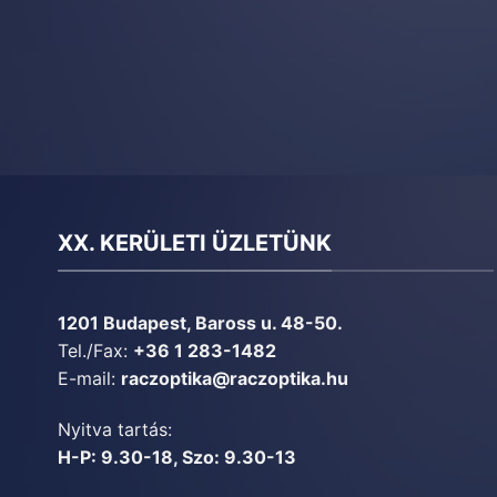
XX. KERÜLETI ÜZLETÜNK
1201 Budapest, Baross u. 48-50.
Tel./Fax:
+36 1 283-1482
E-mail:
raczoptika@raczoptika.hu
Nyitva tartás:
H-P: 9.30-18, Szo: 9.30-13