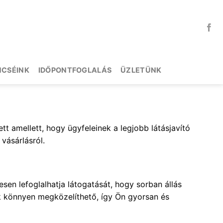
NCSÉINK
IDŐPONTFOGLALÁS
ÜZLETÜNK
tt amellett, hogy ügyfeleinek a legjobb látásjavító
vásárlásról.
en lefoglalhatja látogatását, hogy sorban állás
nk könnyen megközelíthető, így Ön gyorsan és