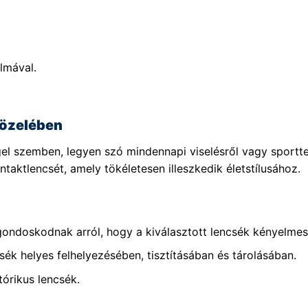
lmával.
közelében
el szemben, legyen szó mindennapi viselésről vagy sportt
taktlencsét, amely tökéletesen illeszkedik életstílusához.
gondoskodnak arról, hogy a kiválasztott lencsék kényelmese
sék helyes felhelyezésében, tisztításában és tárolásában.
tórikus lencsék.