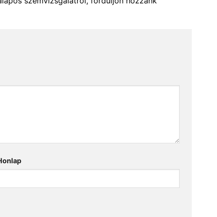
alapos szemvizsgálatról, forduljon hozzánk
Honlap