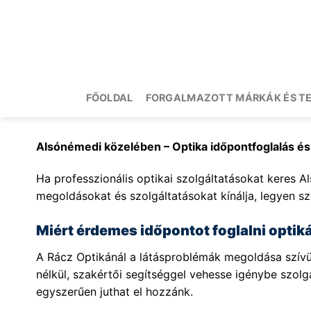
Skip
to
content
FŐOLDAL
FORGALMAZOTT MÁRKÁK ÉS T
Alsónémedi közelében – Optika időpontfoglalás é
Ha professzionális optikai szolgáltatásokat keres Al
megoldásokat és szolgáltatásokat kínálja, legyen sz
Miért érdemes időpontot foglalni opti
A Rácz Optikánál a látásproblémák megoldása szívüg
nélkül, szakértői segítséggel vehesse igénybe szol
egyszerűen juthat el hozzánk.