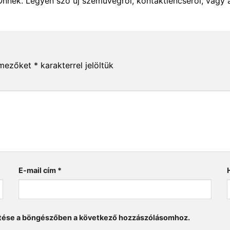
Önnek. Legyen szó új szemüvegről, kontaktlencséről, vagy 
 mezőket
*
karakterrel jelöltük
E-mail cím
*
tése a böngészőben a következő hozzászólásomhoz.