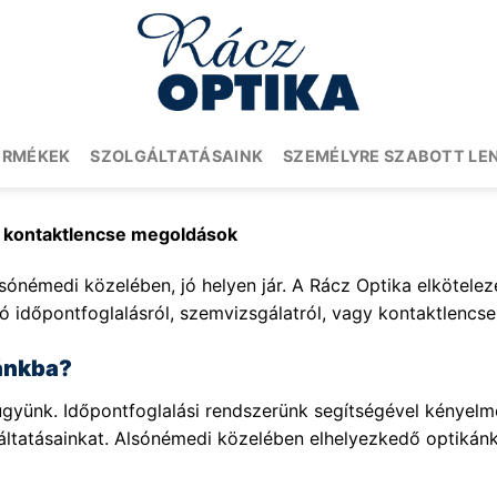
ERMÉKEK
SZOLGÁLTATÁSAINK
SZEMÉLYRE SZABOTT LE
s kontaktlencse megoldások
sónémedi közelében, jó helyen jár. A Rácz Optika elköteleze
ó időpontfoglalásról, szemvizsgálatról, vagy kontaktlencse 
kánkba?
yünk. Időpontfoglalási rendszerünk segítségével kényelmes
gáltatásainkat. Alsónémedi közelében elhelyezkedő optiká