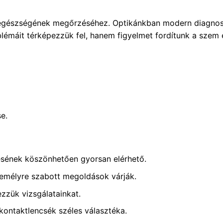
m egészségének megőrzéséhez. Optikánkban modern diagnos
lémáit térképezzük fel, hanem figyelmet fordítunk a szem e
e.
ésének köszönhetően gyorsan elérhető.
emélyre szabott megoldások várják.
zük vizsgálatainkat.
ntaktlencsék széles választéka.