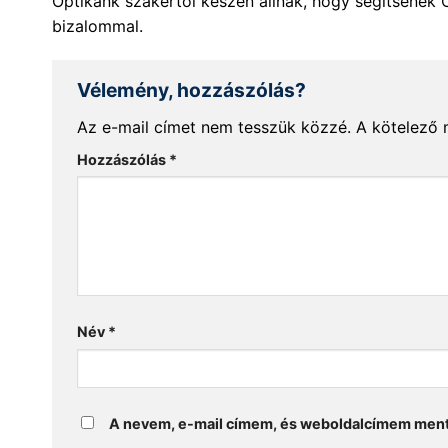
Optikánk szakértői készen állnak, hogy segítsenek 
bizalommal.
Vélemény, hozzászólás?
Az e-mail címet nem tesszük közzé.
A kötelező
Hozzászólás
*
Név
*
A nevem, e-mail címem, és weboldalcímem men