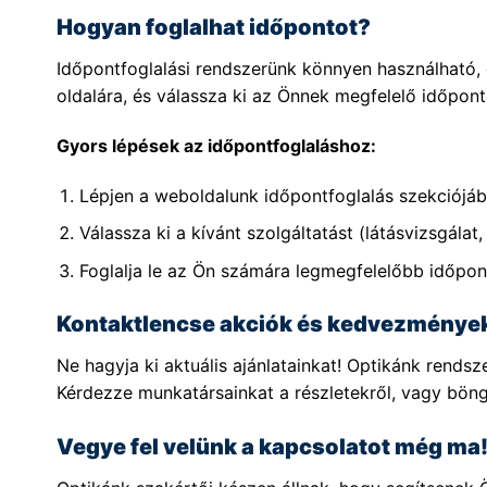
Hogyan foglalhat időpontot?
Időpontfoglalási rendszerünk könnyen használható, c
oldalára, és válassza ki az Önnek megfelelő időpont
Gyors lépések az időpontfoglaláshoz:
Lépjen a weboldalunk időpontfoglalás szekciójáb
Válassza ki a kívánt szolgáltatást (látásvizsgálat, 
Foglalja le az Ön számára legmegfelelőbb időpon
Kontaktlencse akciók és kedvezménye
Ne hagyja ki aktuális ajánlatainkat! Optikánk rend
Kérdezze munkatársainkat a részletekről, vagy bön
Vegye fel velünk a kapcsolatot még ma