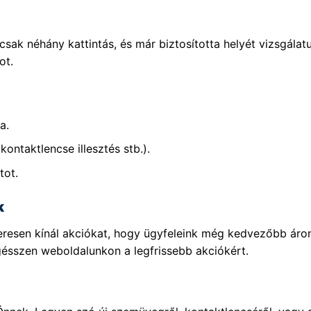
sak néhány kattintás, és már biztosította helyét vizsgála
ot.
a.
kontaktlencse illesztés stb.).
tot.
k
szeresen kínál akciókat, hogy ügyfeleink még kedvezőbb ár
gésszen weboldalunkon a legfrissebb akciókért.
!