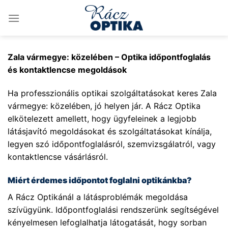
Skip
to
content
Zala vármegye: közelében – Optika időpontfoglalás
és kontaktlencse megoldások
Ha professzionális optikai szolgáltatásokat keres Zala
vármegye: közelében, jó helyen jár. A Rácz Optika
elkötelezett amellett, hogy ügyfeleinek a legjobb
látásjavító megoldásokat és szolgáltatásokat kínálja,
legyen szó időpontfoglalásról, szemvizsgálatról, vagy
kontaktlencse vásárlásról.
Miért érdemes időpontot foglalni optikánkba?
A Rácz Optikánál a látásproblémák megoldása
szívügyünk. Időpontfoglalási rendszerünk segítségével
kényelmesen lefoglalhatja látogatását, hogy sorban