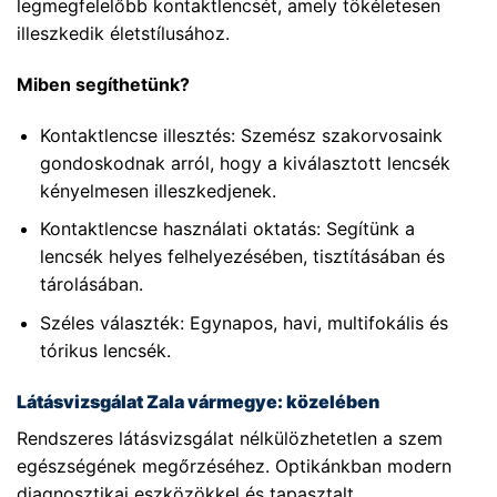
legmegfelelőbb kontaktlencsét, amely tökéletesen
illeszkedik életstílusához.
Miben segíthetünk?
Kontaktlencse illesztés: Szemész szakorvosaink
gondoskodnak arról, hogy a kiválasztott lencsék
kényelmesen illeszkedjenek.
Kontaktlencse használati oktatás: Segítünk a
lencsék helyes felhelyezésében, tisztításában és
tárolásában.
Széles választék: Egynapos, havi, multifokális és
tórikus lencsék.
Látásvizsgálat Zala vármegye: közelében
Rendszeres látásvizsgálat nélkülözhetetlen a szem
egészségének megőrzéséhez. Optikánkban modern
diagnosztikai eszközökkel és tapasztalt