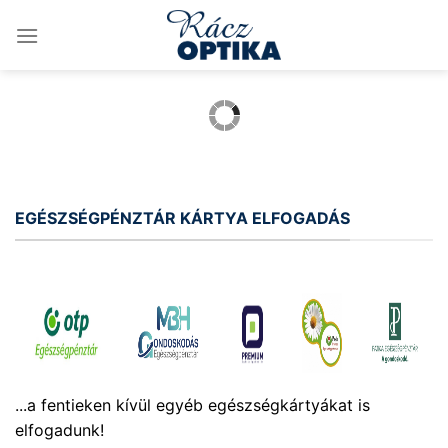
Skip
to
content
EGÉSZSÉGPÉNZTÁR KÁRTYA ELFOGADÁS
...a fentieken kívül egyéb egészségkártyákat is
elfogadunk!