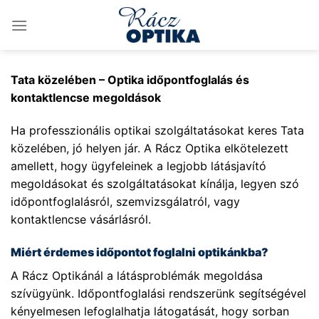
Skip
to
content
Tata közelében – Optika időpontfoglalás és
kontaktlencse megoldások
Ha professzionális optikai szolgáltatásokat keres Tata
közelében, jó helyen jár. A Rácz Optika elkötelezett
amellett, hogy ügyfeleinek a legjobb látásjavító
megoldásokat és szolgáltatásokat kínálja, legyen szó
időpontfoglalásról, szemvizsgálatról, vagy
kontaktlencse vásárlásról.
Miért érdemes időpontot foglalni optikánkba?
A Rácz Optikánál a látásproblémák megoldása
szívügyünk. Időpontfoglalási rendszerünk segítségével
kényelmesen lefoglalhatja látogatását, hogy sorban