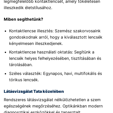
legmegfelelőbb kontaktlencsét, amely tökéletesen
illeszkedik életstílusához.
Miben segíthetünk?
Kontaktlencse illesztés: Szemész szakorvosaink
gondoskodnak arról, hogy a kiválasztott lencsék
kényelmesen illeszkedjenek.
Kontaktlencse használati oktatás: Segítünk a
lencsék helyes felhelyezésében, tisztításában és
tárolásában.
Széles választék: Egynapos, havi, multifokális és
tórikus lencsék.
Látásvizsgálat Tata közelében
Rendszeres látásvizsgálat nélkülözhetetlen a szem
egészségének megőrzéséhez. Optikánkban modern
diagnosztikai eszközökkel és tapasztalt