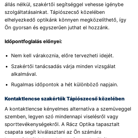
állás nélkül, szakértői segítséggel vehesse igénybe
szolgáltatásainkat. Tápiószecső közelében
elhelyezkedő optikánk könnyen megközelíthető, így
Ön gyorsan és egyszerűen juthat el hozzánk.
Időpontfoglalás előnyei:
Nem kell várakoznia, előre tervezheti idejét.
Szakértői tanácsadás várja minden vizsgálat
alkalmával.
Rugalmas időpontok a hét különböző napjain.
Kontaktlencse szakértők Tápiószecső közelében
A kontaktlencse kényelmes alternatíva a szemüveggel
szemben, legyen szó mindennapi viselésről vagy
sporttevékenységekről. A Rácz Optika tapasztalt
csapata segít kiválasztani az Ön számára