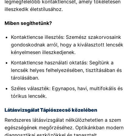
legmegfelelőbb kontaktlencsét, amely tökéletesen
illeszkedik életstílusához.
Miben segíthetünk?
Kontaktlencse illesztés: Szemész szakorvosaink
gondoskodnak arról, hogy a kiválasztott lencsék
kényelmesen illeszkedjenek.
Kontaktlencse használati oktatás: Segítünk a
lencsék helyes felhelyezésében, tisztításában és
tárolásában.
Széles választék: Egynapos, havi, multifokális és
tórikus lencsék.
Látásvizsgálat Tápiószecső közelében
Rendszeres látásvizsgálat nélkülözhetetlen a szem
egészségének megőrzéséhez. Optikánkban modern
diagnosztikai eszközökkel és tapasztalt