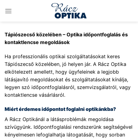
Skip
to
content
Tápiószecső közelében – Optika időpontfoglalás és
kontaktlencse megoldások
Ha professzionális optikai szolgáltatásokat keres
Tápiószecső közelében, jó helyen jár. A Rácz Optika
elkötelezett amellett, hogy ügyfeleinek a legjobb
látásjavító megoldásokat és szolgáltatásokat kínálja,
legyen szó időpontfoglalásról, szemvizsgálatról, vagy
kontaktlencse vásárlásról.
Miért érdemes időpontot foglalni optikánkba?
A Rácz Optikánál a látásproblémák megoldása
szívügyünk. Időpontfoglalási rendszerünk segítségével
kényelmesen lefoglalhatja látogatását, hogy sorban