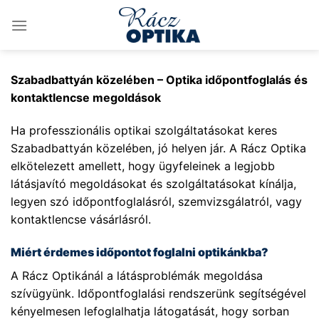
Skip
to
content
Szabadbattyán közelében – Optika időpontfoglalás és
kontaktlencse megoldások
Ha professzionális optikai szolgáltatásokat keres
Szabadbattyán közelében, jó helyen jár. A Rácz Optika
elkötelezett amellett, hogy ügyfeleinek a legjobb
látásjavító megoldásokat és szolgáltatásokat kínálja,
legyen szó időpontfoglalásról, szemvizsgálatról, vagy
kontaktlencse vásárlásról.
Miért érdemes időpontot foglalni optikánkba?
A Rácz Optikánál a látásproblémák megoldása
szívügyünk. Időpontfoglalási rendszerünk segítségével
kényelmesen lefoglalhatja látogatását, hogy sorban