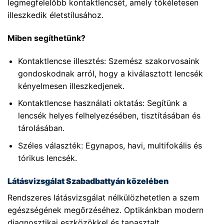
legmegfelelőbb kontaktlencsét, amely tökéletesen
illeszkedik életstílusához.
Miben segíthetünk?
Kontaktlencse illesztés: Szemész szakorvosaink
gondoskodnak arról, hogy a kiválasztott lencsék
kényelmesen illeszkedjenek.
Kontaktlencse használati oktatás: Segítünk a
lencsék helyes felhelyezésében, tisztításában és
tárolásában.
Széles választék: Egynapos, havi, multifokális és
tórikus lencsék.
Látásvizsgálat Szabadbattyán közelében
Rendszeres látásvizsgálat nélkülözhetetlen a szem
egészségének megőrzéséhez. Optikánkban modern
diagnosztikai eszközökkel és tapasztalt