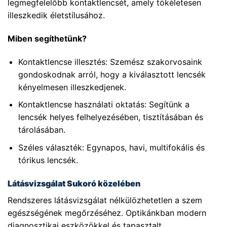
legmegfelelőbb kontaktlencsét, amely tökéletesen
illeszkedik életstílusához.
Miben segíthetünk?
Kontaktlencse illesztés: Szemész szakorvosaink
gondoskodnak arról, hogy a kiválasztott lencsék
kényelmesen illeszkedjenek.
Kontaktlencse használati oktatás: Segítünk a
lencsék helyes felhelyezésében, tisztításában és
tárolásában.
Széles választék: Egynapos, havi, multifokális és
tórikus lencsék.
Látásvizsgálat Sukoró közelében
Rendszeres látásvizsgálat nélkülözhetetlen a szem
egészségének megőrzéséhez. Optikánkban modern
diagnosztikai eszközökkel és tapasztalt