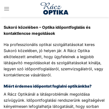
Skip
to
content
Sukoró közelében – Optika időpontfoglalás és
kontaktlencse megoldások
Ha professzionális optikai szolgáltatásokat keres
Sukoró közelében, jó helyen jár. A Rácz Optika
elkötelezett amellett, hogy ügyfeleinek a legjobb
látásjavító megoldásokat és szolgáltatásokat kínálja,
legyen szó időpontfoglalásról, szemvizsgálatról, vagy
kontaktlencse vásárlásról.
Miért érdemes időpontot foglalni optikánkba?
A Rácz Optikánál a látásproblémák megoldása
szívügyünk. Időpontfoglalási rendszerünk segítségével
kényelmesen lefoglalhatja látogatását, hogy sorban