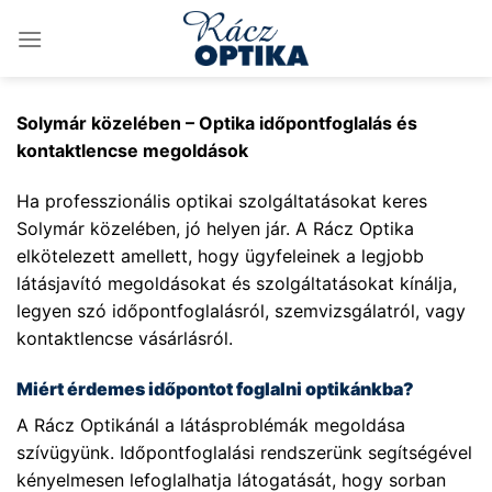
Skip
to
content
Solymár közelében – Optika időpontfoglalás és
kontaktlencse megoldások
Ha professzionális optikai szolgáltatásokat keres
Solymár közelében, jó helyen jár. A Rácz Optika
elkötelezett amellett, hogy ügyfeleinek a legjobb
látásjavító megoldásokat és szolgáltatásokat kínálja,
legyen szó időpontfoglalásról, szemvizsgálatról, vagy
kontaktlencse vásárlásról.
Miért érdemes időpontot foglalni optikánkba?
A Rácz Optikánál a látásproblémák megoldása
szívügyünk. Időpontfoglalási rendszerünk segítségével
kényelmesen lefoglalhatja látogatását, hogy sorban