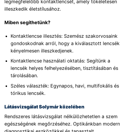
legmegfelelőbb kontaktlencsét, amely tökéletesen
illeszkedik életstílusához.
Miben segíthetünk?
Kontaktlencse illesztés: Szemész szakorvosaink
gondoskodnak arról, hogy a kiválasztott lencsék
kényelmesen illeszkedjenek.
Kontaktlencse használati oktatás: Segítünk a
lencsék helyes felhelyezésében, tisztításában és
tárolásában.
Széles választék: Egynapos, havi, multifokális és
tórikus lencsék.
Látásvizsgálat Solymár közelében
Rendszeres látásvizsgálat nélkülözhetetlen a szem
egészségének megőrzéséhez. Optikánkban modern
diagnosztikai eszközökkel és tapasztalt