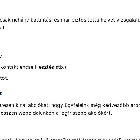
sak néhány kattintás, és már biztosította helyét vizsgála
ot.
a.
kontaktlencse illesztés stb.).
tot.
k
szeresen kínál akciókat, hogy ügyfeleink még kedvezőbb ár
gésszen weboldalunkon a legfrissebb akciókért.
!