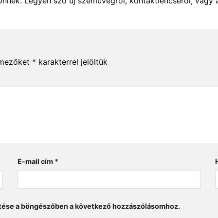
Önnek. Legyen szó új szemüvegről, kontaktlencséről, vagy 
 mezőket
*
karakterrel jelöltük
E-mail cím
*
tése a böngészőben a következő hozzászólásomhoz.