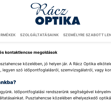
ERMÉKEK
SZOLGÁLTATÁSAINK
SZEMÉLYRE SZABOTT LE
 és kontaktlencse megoldások
usztahencse közelében, jó helyen jár. A Rácz Optika elkötel
, legyen szó időpontfoglalásról, szemvizsgálatról, vagy kon
kánkba?
yünk. Időpontfoglalási rendszerünk segítségével kényelmes
gáltatásainkat. Pusztahencse közelében elhelyezkedő opti