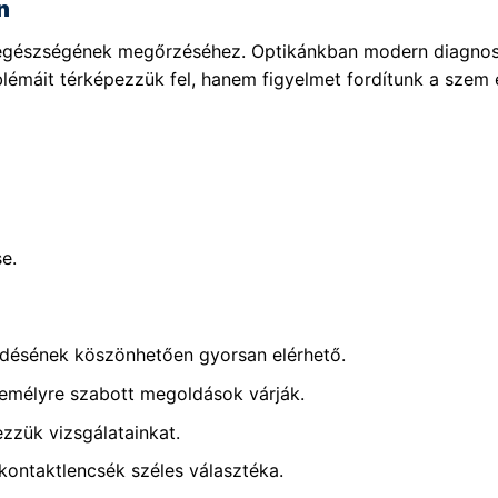
n
m egészségének megőrzéséhez. Optikánkban modern diagnos
lémáit térképezzük fel, hanem figyelmet fordítunk a szem e
e.
edésének köszönhetően gyorsan elérhető.
emélyre szabott megoldások várják.
zük vizsgálatainkat.
ntaktlencsék széles választéka.