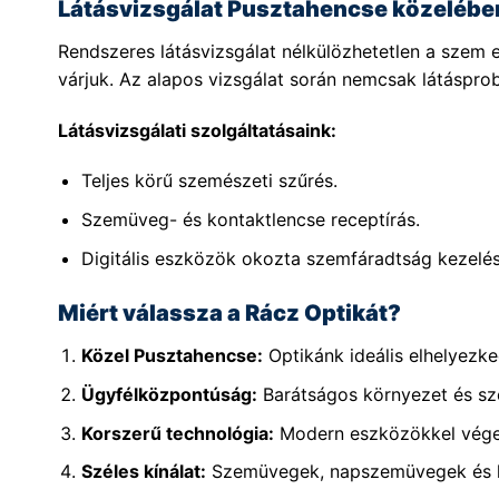
Látásvizsgálat Pusztahencse közelébe
Rendszeres látásvizsgálat nélkülözhetetlen a sze
várjuk. Az alapos vizsgálat során nemcsak látásprob
Látásvizsgálati szolgáltatásaink:
Teljes körű szemészeti szűrés.
Szemüveg- és kontaktlencse receptírás.
Digitális eszközök okozta szemfáradtság kezelés
Miért válassza a Rácz Optikát?
Közel Pusztahencse:
Optikánk ideális elhelyezk
Ügyfélközpontúság:
Barátságos környezet és sz
Korszerű technológia:
Modern eszközökkel végez
Széles kínálat:
Szemüvegek, napszemüvegek és ko