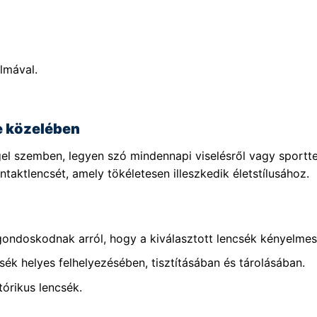
lmával.
e közelében
el szemben, legyen szó mindennapi viselésről vagy sportt
taktlencsét, amely tökéletesen illeszkedik életstílusához.
gondoskodnak arról, hogy a kiválasztott lencsék kényelmese
sék helyes felhelyezésében, tisztításában és tárolásában.
tórikus lencsék.