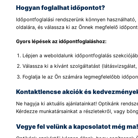
Hogyan foglalhat időpontot?
Időpontfoglalási rendszerünk könnyen használható, c
oldalára, és válassza ki az Önnek megfelelő időpont
Gyors lépések az időpontfoglaláshoz:
Lépjen a weboldalunk időpontfoglalás szekciójáb
Válassza ki a kívánt szolgáltatást (látásvizsgálat, 
Foglalja le az Ön számára legmegfelelőbb időpon
Kontaktlencse akciók és kedvezménye
Ne hagyja ki aktuális ajánlatainkat! Optikánk rend
Kérdezze munkatársainkat a részletekről, vagy bön
Vegye fel velünk a kapcsolatot még ma