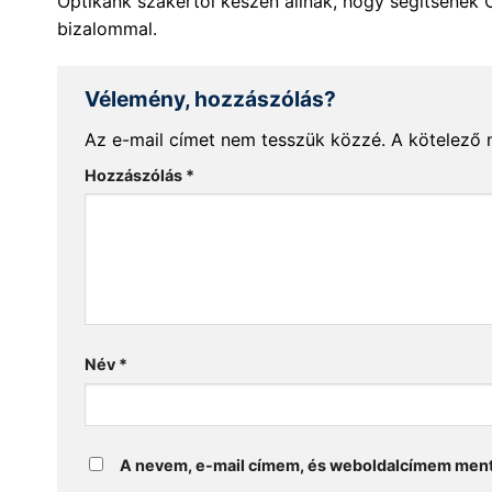
Optikánk szakértői készen állnak, hogy segítsenek 
bizalommal.
Vélemény, hozzászólás?
Az e-mail címet nem tesszük közzé.
A kötelező
Hozzászólás
*
Név
*
A nevem, e-mail címem, és weboldalcímem men