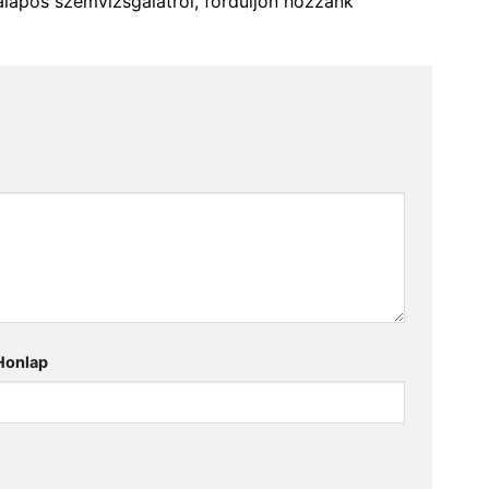
alapos szemvizsgálatról, forduljon hozzánk
Honlap