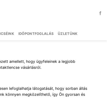
NCSÉINK
IDŐPONTFOGLALÁS
ÜZLETÜNK
ezett amellett, hogy ügyfeleinek a legjobb
taktlencse vásárlásról.
en lefoglalhatja látogatását, hogy sorban állás
kánk könnyen megközelíthető, így Ön gyorsan és