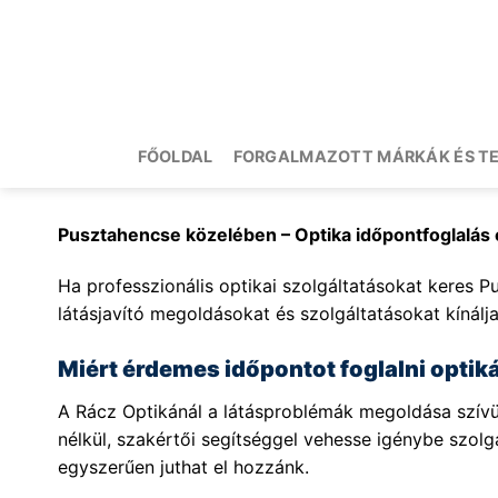
Skip
to
content
FŐOLDAL
FORGALMAZOTT MÁRKÁK ÉS T
Pusztahencse közelében – Optika időpontfoglalás
Ha professzionális optikai szolgáltatásokat keres P
látásjavító megoldásokat és szolgáltatásokat kínálja
Miért érdemes időpontot foglalni opti
A Rácz Optikánál a látásproblémák megoldása szívüg
nélkül, szakértői segítséggel vehesse igénybe szol
egyszerűen juthat el hozzánk.