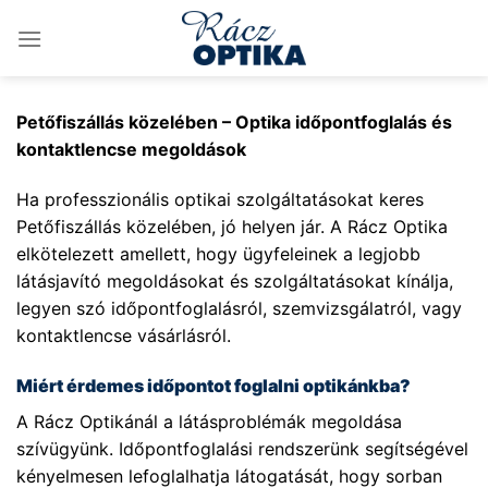
Skip
to
content
Petőfiszállás közelében – Optika időpontfoglalás és
kontaktlencse megoldások
Ha professzionális optikai szolgáltatásokat keres
Petőfiszállás közelében, jó helyen jár. A Rácz Optika
elkötelezett amellett, hogy ügyfeleinek a legjobb
látásjavító megoldásokat és szolgáltatásokat kínálja,
legyen szó időpontfoglalásról, szemvizsgálatról, vagy
kontaktlencse vásárlásról.
Miért érdemes időpontot foglalni optikánkba?
A Rácz Optikánál a látásproblémák megoldása
szívügyünk. Időpontfoglalási rendszerünk segítségével
kényelmesen lefoglalhatja látogatását, hogy sorban