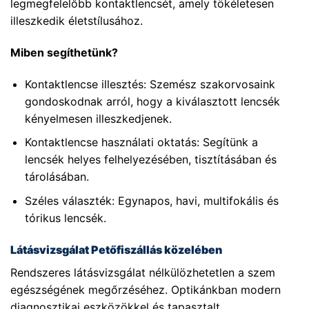
legmegfelelőbb kontaktlencsét, amely tökéletesen
illeszkedik életstílusához.
Miben segíthetünk?
Kontaktlencse illesztés: Szemész szakorvosaink
gondoskodnak arról, hogy a kiválasztott lencsék
kényelmesen illeszkedjenek.
Kontaktlencse használati oktatás: Segítünk a
lencsék helyes felhelyezésében, tisztításában és
tárolásában.
Széles választék: Egynapos, havi, multifokális és
tórikus lencsék.
Látásvizsgálat Petőfiszállás közelében
Rendszeres látásvizsgálat nélkülözhetetlen a szem
egészségének megőrzéséhez. Optikánkban modern
diagnosztikai eszközökkel és tapasztalt