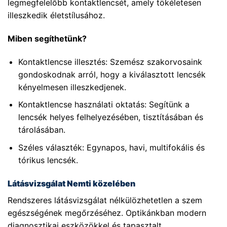
legmegfelelőbb kontaktlencsét, amely tökéletesen
illeszkedik életstílusához.
Miben segíthetünk?
Kontaktlencse illesztés: Szemész szakorvosaink
gondoskodnak arról, hogy a kiválasztott lencsék
kényelmesen illeszkedjenek.
Kontaktlencse használati oktatás: Segítünk a
lencsék helyes felhelyezésében, tisztításában és
tárolásában.
Széles választék: Egynapos, havi, multifokális és
tórikus lencsék.
Látásvizsgálat Nemti közelében
Rendszeres látásvizsgálat nélkülözhetetlen a szem
egészségének megőrzéséhez. Optikánkban modern
diagnosztikai eszközökkel és tapasztalt