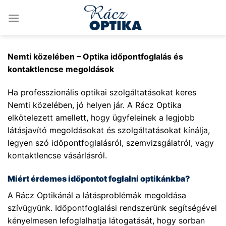
Skip
to
content
Nemti közelében – Optika időpontfoglalás és
kontaktlencse megoldások
Ha professzionális optikai szolgáltatásokat keres
Nemti közelében, jó helyen jár. A Rácz Optika
elkötelezett amellett, hogy ügyfeleinek a legjobb
látásjavító megoldásokat és szolgáltatásokat kínálja,
legyen szó időpontfoglalásról, szemvizsgálatról, vagy
kontaktlencse vásárlásról.
Miért érdemes időpontot foglalni optikánkba?
A Rácz Optikánál a látásproblémák megoldása
szívügyünk. Időpontfoglalási rendszerünk segítségével
kényelmesen lefoglalhatja látogatását, hogy sorban