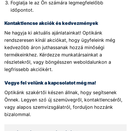
Foglalja le az Ön számára legmegfelelőbb
időpontot.
Kontaktlencse akciók és kedvezmények
Ne hagyja ki aktuális ajánlatainkat! Optikánk
rendszeresen kínál akciókat, hogy ügyfeleink még
kedvezőbb áron juthassanak hozzá minőségi
termékeinkhez. Kérdezze munkatársainkat a
részletekről, vagy böngésszen weboldalunkon a
legfrissebb akciókért.
Vegye fel velünk a kapcsolatot még ma!
Optikánk szakértői készen állnak, hogy segítsenek
Önnek. Legyen szó új szemüvegről, kontaktlencséről,
vagy alapos szemvizsgálatról, forduljon hozzánk
bizalommal.