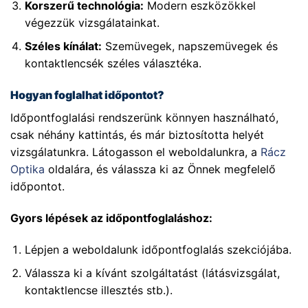
Korszerű technológia:
Modern eszközökkel
végezzük vizsgálatainkat.
Széles kínálat:
Szemüvegek, napszemüvegek és
kontaktlencsék széles választéka.
Hogyan foglalhat időpontot?
Időpontfoglalási rendszerünk könnyen használható,
csak néhány kattintás, és már biztosította helyét
vizsgálatunkra. Látogasson el weboldalunkra, a
Rácz
Optika
oldalára, és válassza ki az Önnek megfelelő
időpontot.
Gyors lépések az időpontfoglaláshoz:
Lépjen a weboldalunk időpontfoglalás szekciójába.
Válassza ki a kívánt szolgáltatást (látásvizsgálat,
kontaktlencse illesztés stb.).