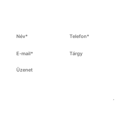
Kérdése van? Írjon nekünk!
KÜLDÉS