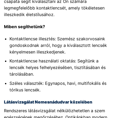
csapata segít kiválasztani az Ön számára
legmegfelelőbb kontaktlencsét, amely tökéletesen
illeszkedik életstílusához.
Miben segíthetünk?
Kontaktlencse illesztés: Szemész szakorvosaink
gondoskodnak arról, hogy a kiválasztott lencsék
kényelmesen illeszkedjenek.
Kontaktlencse használati oktatás: Segítünk a
lencsék helyes felhelyezésében, tisztításában és
tárolásában.
Széles választék: Egynapos, havi, multifokális és
tórikus lencsék.
Látásvizsgálat Nemesnádudvar közelében
Rendszeres látásvizsgálat nélkülözhetetlen a szem
egészségének megőrzéséhez. Optikánkban modern