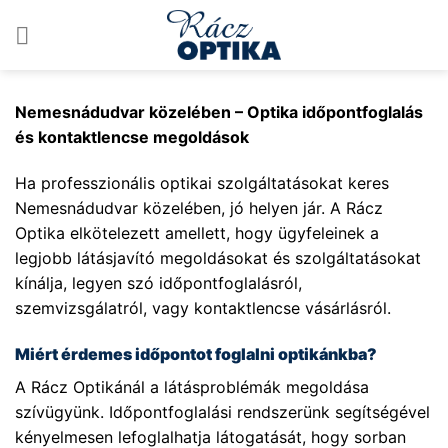
Skip
to
content
Nemesnádudvar közelében – Optika időpontfoglalás
és kontaktlencse megoldások
Ha professzionális optikai szolgáltatásokat keres
Nemesnádudvar közelében, jó helyen jár. A Rácz
Optika elkötelezett amellett, hogy ügyfeleinek a
legjobb látásjavító megoldásokat és szolgáltatásokat
kínálja, legyen szó időpontfoglalásról,
szemvizsgálatról, vagy kontaktlencse vásárlásról.
Miért érdemes időpontot foglalni optikánkba?
A Rácz Optikánál a látásproblémák megoldása
szívügyünk. Időpontfoglalási rendszerünk segítségével
kényelmesen lefoglalhatja látogatását, hogy sorban