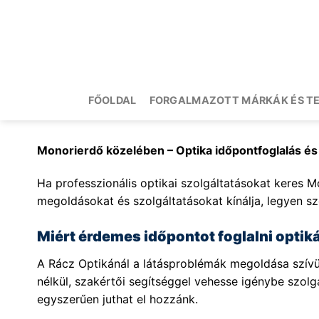
Skip
to
content
FŐOLDAL
FORGALMAZOTT MÁRKÁK ÉS T
Monorierdő közelében – Optika időpontfoglalás é
Ha professzionális optikai szolgáltatásokat keres Mo
megoldásokat és szolgáltatásokat kínálja, legyen sz
Miért érdemes időpontot foglalni opti
A Rácz Optikánál a látásproblémák megoldása szívüg
nélkül, szakértői segítséggel vehesse igénybe szol
egyszerűen juthat el hozzánk.