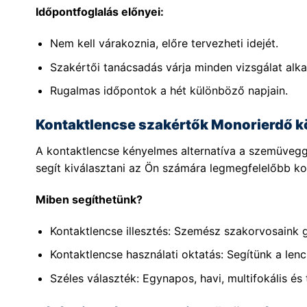
Időpontfoglalás előnyei:
Nem kell várakoznia, előre tervezheti idejét.
Szakértői tanácsadás várja minden vizsgálat alka
Rugalmas időpontok a hét különböző napjain.
Kontaktlencse szakértők Monorierdő k
A kontaktlencse kényelmes alternatíva a szemüvegg
segít kiválasztani az Ön számára legmegfelelőbb kon
Miben segíthetünk?
Kontaktlencse illesztés: Szemész szakorvosaink 
Kontaktlencse használati oktatás: Segítünk a lenc
Széles választék: Egynapos, havi, multifokális és 