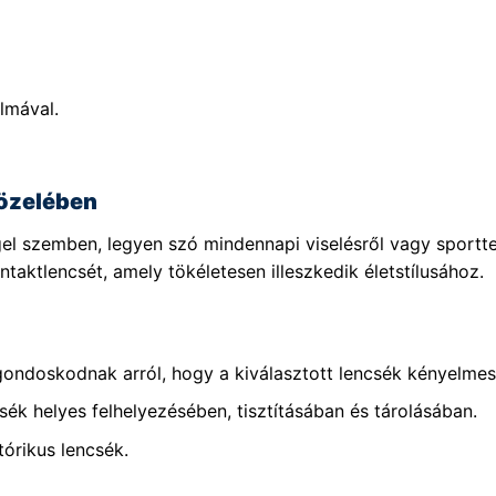
lmával.
özelében
el szemben, legyen szó mindennapi viselésről vagy sportt
taktlencsét, amely tökéletesen illeszkedik életstílusához.
gondoskodnak arról, hogy a kiválasztott lencsék kényelmese
sék helyes felhelyezésében, tisztításában és tárolásában.
tórikus lencsék.