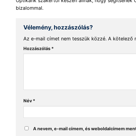
Optikánk szakértői készen állnak, hogy segítsenek 
bizalommal.
Vélemény, hozzászólás?
Az e-mail címet nem tesszük közzé.
A kötelező
Hozzászólás
*
Név
*
A nevem, e-mail címem, és weboldalcímem men