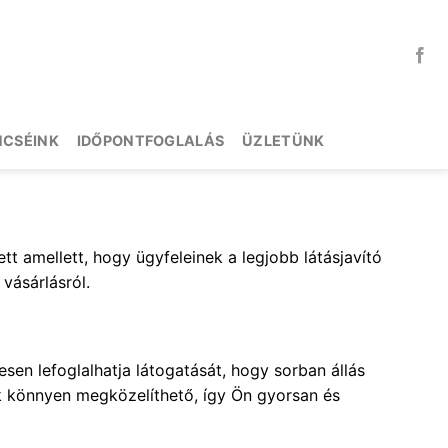
NCSÉINK
IDŐPONTFOGLALÁS
ÜZLETÜNK
tt amellett, hogy ügyfeleinek a legjobb látásjavító
vásárlásról.
en lefoglalhatja látogatását, hogy sorban állás
nk könnyen megközelíthető, így Ön gyorsan és