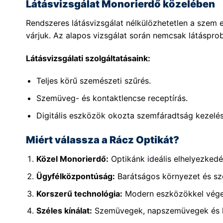
Látásvizsgálat Monorierdő közelében
Rendszeres látásvizsgálat nélkülözhetetlen a sze
várjuk. Az alapos vizsgálat során nemcsak látásprob
Látásvizsgálati szolgáltatásaink:
Teljes körű szemészeti szűrés.
Szemüveg- és kontaktlencse receptírás.
Digitális eszközök okozta szemfáradtság kezelés
Miért válassza a Rácz Optikát?
Közel Monorierdő:
Optikánk ideális elhelyezked
Ügyfélközpontúság:
Barátságos környezet és sz
Korszerű technológia:
Modern eszközökkel végez
Széles kínálat:
Szemüvegek, napszemüvegek és ko