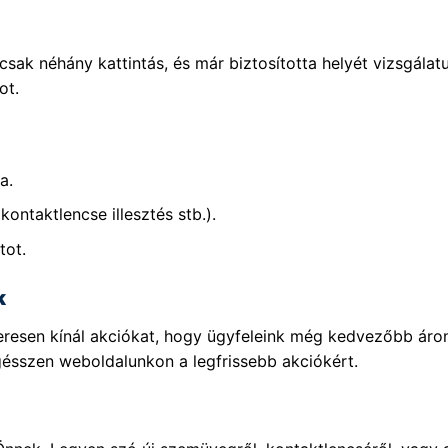
sak néhány kattintás, és már biztosította helyét vizsgála
ot.
a.
kontaktlencse illesztés stb.).
tot.
k
szeresen kínál akciókat, hogy ügyfeleink még kedvezőbb ár
gésszen weboldalunkon a legfrissebb akciókért.
!