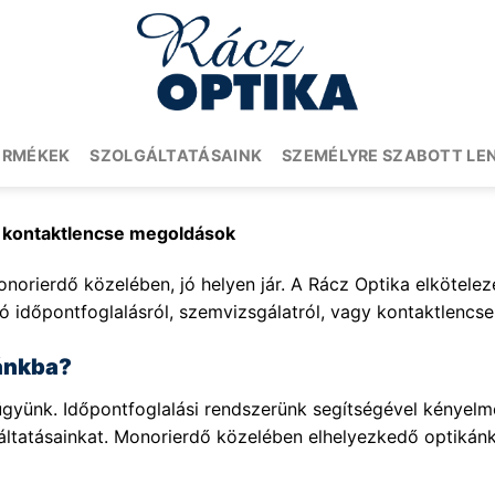
ERMÉKEK
SZOLGÁLTATÁSAINK
SZEMÉLYRE SZABOTT LE
s kontaktlencse megoldások
norierdő közelében, jó helyen jár. A Rácz Optika elköteleze
ó időpontfoglalásról, szemvizsgálatról, vagy kontaktlencse 
kánkba?
yünk. Időpontfoglalási rendszerünk segítségével kényelmes
gáltatásainkat. Monorierdő közelében elhelyezkedő optiká