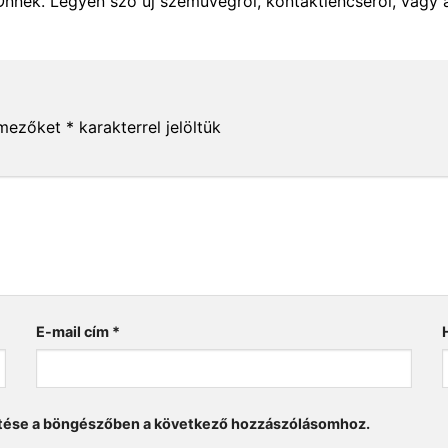
Önnek. Legyen szó új szemüvegről, kontaktlencséről, vagy 
 mezőket
*
karakterrel jelöltük
E-mail cím
*
tése a böngészőben a következő hozzászólásomhoz.