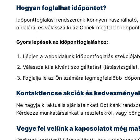
Hogyan foglalhat időpontot?
Időpontfoglalási rendszerünk könnyen használható, c
oldalára, és válassza ki az Önnek megfelelő időpont
Gyors lépések az időpontfoglaláshoz:
Lépjen a weboldalunk időpontfoglalás szekciójáb
Válassza ki a kívánt szolgáltatást (látásvizsgálat, 
Foglalja le az Ön számára legmegfelelőbb időpon
Kontaktlencse akciók és kedvezménye
Ne hagyja ki aktuális ajánlatainkat! Optikánk rend
Kérdezze munkatársainkat a részletekről, vagy bön
Vegye fel velünk a kapcsolatot még ma