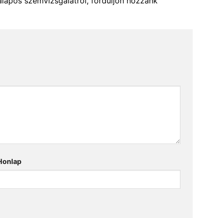
alapos szemvizsgálatról, forduljon hozzánk
Honlap