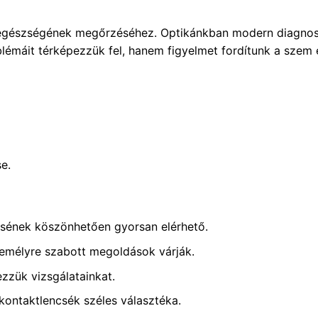
m egészségének megőrzéséhez. Optikánkban modern diagnos
lémáit térképezzük fel, hanem figyelmet fordítunk a szem e
e.
ésének köszönhetően gyorsan elérhető.
emélyre szabott megoldások várják.
zük vizsgálatainkat.
ntaktlencsék széles választéka.