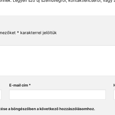
Önnek. Legyen szó új szemüvegről, kontaktlencséről, vagy 
 mezőket
*
karakterrel jelöltük
E-mail cím
*
tése a böngészőben a következő hozzászólásomhoz.