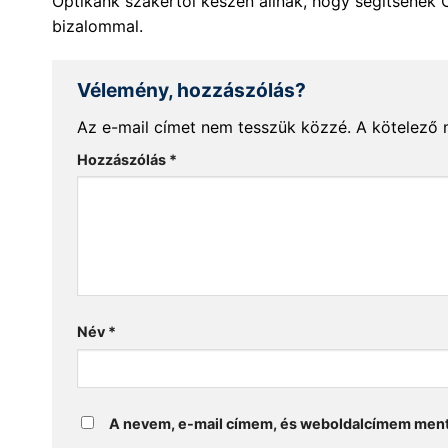
Optikánk szakértői készen állnak, hogy segítsenek 
bizalommal.
Vélemény, hozzászólás?
Az e-mail címet nem tesszük közzé.
A kötelező
Hozzászólás
*
Név
*
A nevem, e-mail címem, és weboldalcímem men