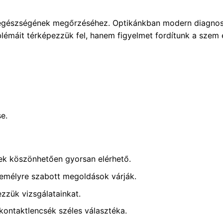
m egészségének megőrzéséhez. Optikánkban modern diagnos
lémáit térképezzük fel, hanem figyelmet fordítunk a szem e
e.
ek köszönhetően gyorsan elérhető.
emélyre szabott megoldások várják.
zük vizsgálatainkat.
ntaktlencsék széles választéka.