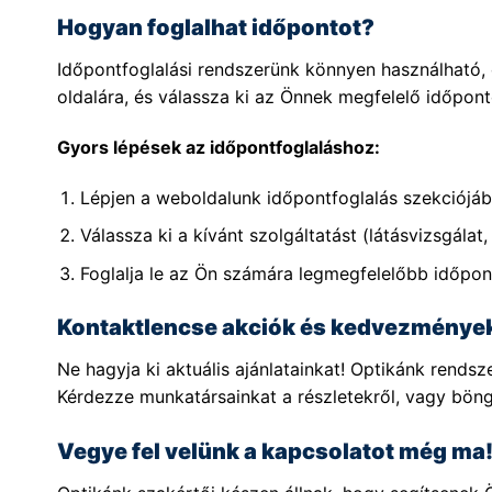
Hogyan foglalhat időpontot?
Időpontfoglalási rendszerünk könnyen használható, c
oldalára, és válassza ki az Önnek megfelelő időpont
Gyors lépések az időpontfoglaláshoz:
Lépjen a weboldalunk időpontfoglalás szekciójáb
Válassza ki a kívánt szolgáltatást (látásvizsgálat, 
Foglalja le az Ön számára legmegfelelőbb időpon
Kontaktlencse akciók és kedvezménye
Ne hagyja ki aktuális ajánlatainkat! Optikánk rend
Kérdezze munkatársainkat a részletekről, vagy bön
Vegye fel velünk a kapcsolatot még ma