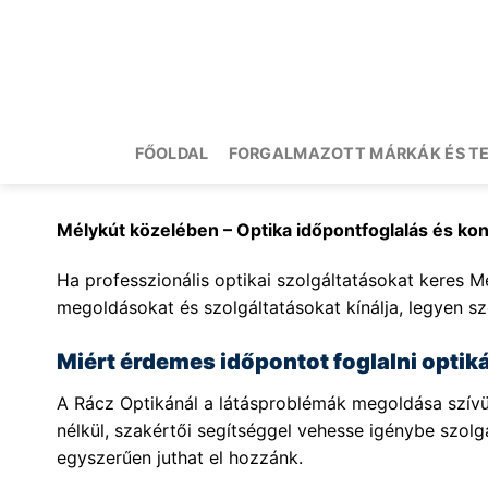
Skip
to
content
FŐOLDAL
FORGALMAZOTT MÁRKÁK ÉS T
Mélykút közelében – Optika időpontfoglalás és k
Ha professzionális optikai szolgáltatásokat keres Mé
megoldásokat és szolgáltatásokat kínálja, legyen sz
Miért érdemes időpontot foglalni opti
A Rácz Optikánál a látásproblémák megoldása szívüg
nélkül, szakértői segítséggel vehesse igénybe szol
egyszerűen juthat el hozzánk.