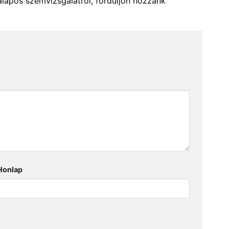
alapos szemvizsgálatról, forduljon hozzánk
Honlap