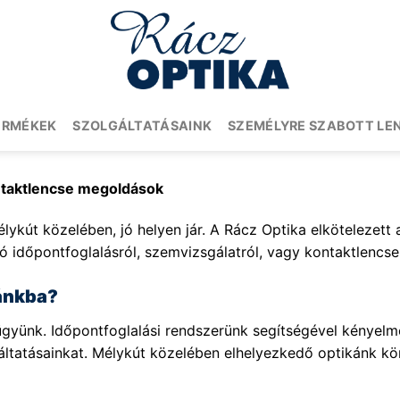
ERMÉKEK
SZOLGÁLTATÁSAINK
SZEMÉLYRE SZABOTT LE
ontaktlencse megoldások
lykút közelében, jó helyen jár. A Rácz Optika elkötelezett a
ó időpontfoglalásról, szemvizsgálatról, vagy kontaktlencse 
kánkba?
yünk. Időpontfoglalási rendszerünk segítségével kényelmes
gáltatásainkat. Mélykút közelében elhelyezkedő optikánk k