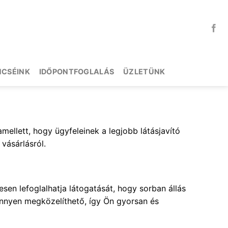
NCSÉINK
IDŐPONTFOGLALÁS
ÜZLETÜNK
mellett, hogy ügyfeleinek a legjobb látásjavító
vásárlásról.
en lefoglalhatja látogatását, hogy sorban állás
önnyen megközelíthető, így Ön gyorsan és