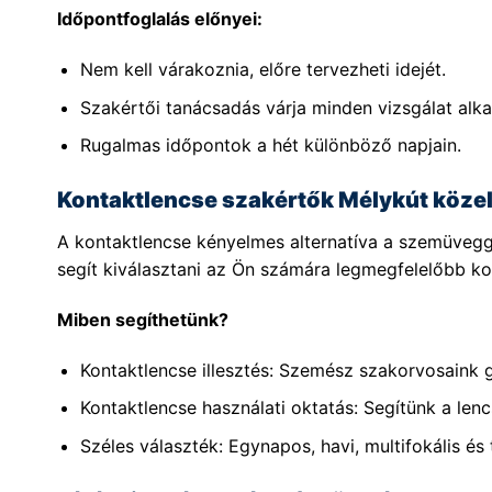
Időpontfoglalás előnyei:
Nem kell várakoznia, előre tervezheti idejét.
Szakértői tanácsadás várja minden vizsgálat alka
Rugalmas időpontok a hét különböző napjain.
Kontaktlencse szakértők Mélykút köze
A kontaktlencse kényelmes alternatíva a szemüvegg
segít kiválasztani az Ön számára legmegfelelőbb kon
Miben segíthetünk?
Kontaktlencse illesztés: Szemész szakorvosaink 
Kontaktlencse használati oktatás: Segítünk a lenc
Széles választék: Egynapos, havi, multifokális és 