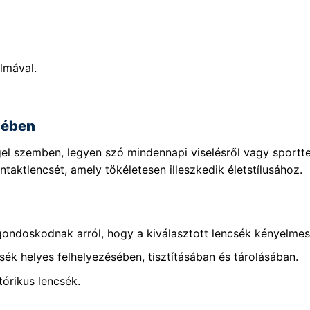
lmával.
lében
el szemben, legyen szó mindennapi viselésről vagy sportt
taktlencsét, amely tökéletesen illeszkedik életstílusához.
gondoskodnak arról, hogy a kiválasztott lencsék kényelmese
sék helyes felhelyezésében, tisztításában és tárolásában.
tórikus lencsék.