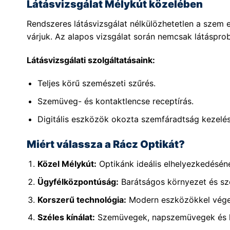
Látásvizsgálat Mélykút közelében
Rendszeres látásvizsgálat nélkülözhetetlen a sze
várjuk. Az alapos vizsgálat során nemcsak látásprob
Látásvizsgálati szolgáltatásaink:
Teljes körű szemészeti szűrés.
Szemüveg- és kontaktlencse receptírás.
Digitális eszközök okozta szemfáradtság kezelés
Miért válassza a Rácz Optikát?
Közel Mélykút:
Optikánk ideális elhelyezkedésén
Ügyfélközpontúság:
Barátságos környezet és sz
Korszerű technológia:
Modern eszközökkel végez
Széles kínálat:
Szemüvegek, napszemüvegek és ko