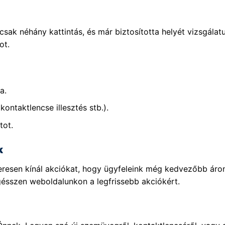
sak néhány kattintás, és már biztosította helyét vizsgála
ot.
a.
kontaktlencse illesztés stb.).
tot.
k
szeresen kínál akciókat, hogy ügyfeleink még kedvezőbb ár
gésszen weboldalunkon a legfrissebb akciókért.
!