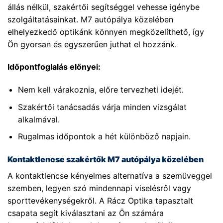
állás nélkül, szakértői segítséggel vehesse igénybe
szolgáltatásainkat. M7 autópálya közelében
elhelyezkedő optikánk könnyen megközelíthető, így
Ön gyorsan és egyszerűen juthat el hozzánk.
Időpontfoglalás előnyei:
Nem kell várakoznia, előre tervezheti idejét.
Szakértői tanácsadás várja minden vizsgálat
alkalmával.
Rugalmas időpontok a hét különböző napjain.
Kontaktlencse szakértők M7 autópálya közelében
A kontaktlencse kényelmes alternatíva a szemüveggel
szemben, legyen szó mindennapi viselésről vagy
sporttevékenységekről. A Rácz Optika tapasztalt
csapata segít kiválasztani az Ön számára