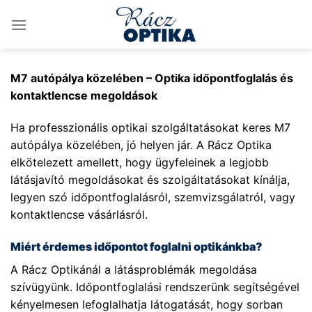
Skip
to
content
M7 autópálya közelében – Optika időpontfoglalás és
kontaktlencse megoldások
Ha professzionális optikai szolgáltatásokat keres M7
autópálya közelében, jó helyen jár. A Rácz Optika
elkötelezett amellett, hogy ügyfeleinek a legjobb
látásjavító megoldásokat és szolgáltatásokat kínálja,
legyen szó időpontfoglalásról, szemvizsgálatról, vagy
kontaktlencse vásárlásról.
Miért érdemes időpontot foglalni optikánkba?
A Rácz Optikánál a látásproblémák megoldása
szívügyünk. Időpontfoglalási rendszerünk segítségével
kényelmesen lefoglalhatja látogatását, hogy sorban