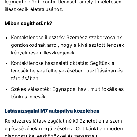
legmegfelelőbb kontaktlencsét, amely tökéletesen
illeszkedik életstílusához.
Miben segíthetünk?
Kontaktlencse illesztés: Szemész szakorvosaink
gondoskodnak arról, hogy a kiválasztott lencsék
kényelmesen illeszkedjenek.
Kontaktlencse használati oktatás: Segítünk a
lencsék helyes felhelyezésében, tisztításában és
tárolásában.
Széles választék: Egynapos, havi, multifokális és
tórikus lencsék.
Látásvizsgálat M7 autópálya közelében
Rendszeres látásvizsgálat nélkülözhetetlen a szem
egészségének megőrzéséhez. Optikánkban modern
diagnosztikai eszközökkel és tapasztalt