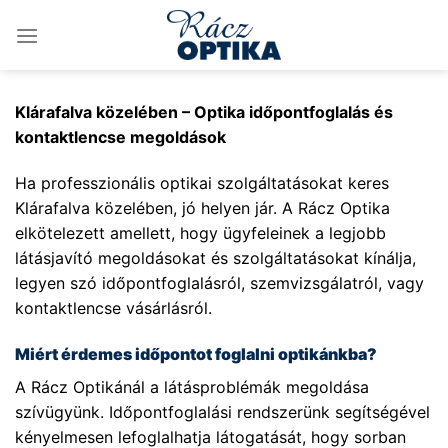
Skip
to
content
Klárafalva közelében – Optika időpontfoglalás és
kontaktlencse megoldások
Ha professzionális optikai szolgáltatásokat keres
Klárafalva közelében, jó helyen jár. A Rácz Optika
elkötelezett amellett, hogy ügyfeleinek a legjobb
látásjavító megoldásokat és szolgáltatásokat kínálja,
legyen szó időpontfoglalásról, szemvizsgálatról, vagy
kontaktlencse vásárlásról.
Miért érdemes időpontot foglalni optikánkba?
A Rácz Optikánál a látásproblémák megoldása
szívügyünk. Időpontfoglalási rendszerünk segítségével
kényelmesen lefoglalhatja látogatását, hogy sorban