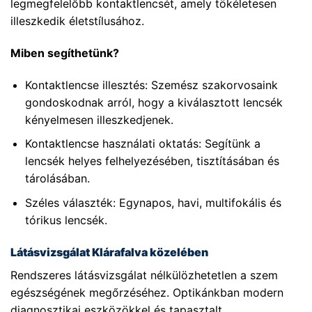
legmegfelelőbb kontaktlencsét, amely tökéletesen
illeszkedik életstílusához.
Miben segíthetünk?
Kontaktlencse illesztés: Szemész szakorvosaink
gondoskodnak arról, hogy a kiválasztott lencsék
kényelmesen illeszkedjenek.
Kontaktlencse használati oktatás: Segítünk a
lencsék helyes felhelyezésében, tisztításában és
tárolásában.
Széles választék: Egynapos, havi, multifokális és
tórikus lencsék.
Látásvizsgálat Klárafalva közelében
Rendszeres látásvizsgálat nélkülözhetetlen a szem
egészségének megőrzéséhez. Optikánkban modern
diagnosztikai eszközökkel és tapasztalt