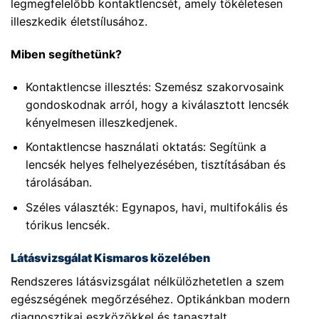
legmegfelelőbb kontaktlencsét, amely tökéletesen
illeszkedik életstílusához.
Miben segíthetünk?
Kontaktlencse illesztés: Szemész szakorvosaink
gondoskodnak arról, hogy a kiválasztott lencsék
kényelmesen illeszkedjenek.
Kontaktlencse használati oktatás: Segítünk a
lencsék helyes felhelyezésében, tisztításában és
tárolásában.
Széles választék: Egynapos, havi, multifokális és
tórikus lencsék.
Látásvizsgálat Kismaros közelében
Rendszeres látásvizsgálat nélkülözhetetlen a szem
egészségének megőrzéséhez. Optikánkban modern
diagnosztikai eszközökkel és tapasztalt