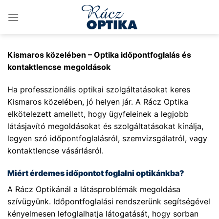
Skip
to
content
Kismaros közelében – Optika időpontfoglalás és
kontaktlencse megoldások
Ha professzionális optikai szolgáltatásokat keres
Kismaros közelében, jó helyen jár. A Rácz Optika
elkötelezett amellett, hogy ügyfeleinek a legjobb
látásjavító megoldásokat és szolgáltatásokat kínálja,
legyen szó időpontfoglalásról, szemvizsgálatról, vagy
kontaktlencse vásárlásról.
Miért érdemes időpontot foglalni optikánkba?
A Rácz Optikánál a látásproblémák megoldása
szívügyünk. Időpontfoglalási rendszerünk segítségével
kényelmesen lefoglalhatja látogatását, hogy sorban