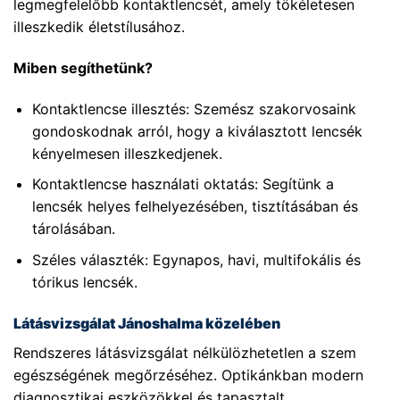
legmegfelelőbb kontaktlencsét, amely tökéletesen
illeszkedik életstílusához.
Miben segíthetünk?
Kontaktlencse illesztés: Szemész szakorvosaink
gondoskodnak arról, hogy a kiválasztott lencsék
kényelmesen illeszkedjenek.
Kontaktlencse használati oktatás: Segítünk a
lencsék helyes felhelyezésében, tisztításában és
tárolásában.
Széles választék: Egynapos, havi, multifokális és
tórikus lencsék.
Látásvizsgálat Jánoshalma közelében
Rendszeres látásvizsgálat nélkülözhetetlen a szem
egészségének megőrzéséhez. Optikánkban modern
diagnosztikai eszközökkel és tapasztalt