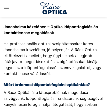
Skip
to
content
Jánoshalma közelében – Optika időpontfoglalás és
kontaktlencse megoldások
Ha professzionális optikai szolgáltatásokat keres
Jánoshalma közelében, jó helyen jár. A Rácz Optika
elkötelezett amellett, hogy ügyfeleinek a legjobb
látásjavító megoldásokat és szolgáltatásokat kínálja,
legyen szó időpontfoglalásról, szemvizsgálatról, vagy
kontaktlencse vásárlásról.
Miért érdemes időpontot foglalni optikánkba?
A Rácz Optikánál a látásproblémák megoldása
szívügyünk. Időpontfoglalási rendszerünk segítségével
kényelmesen lefoglalhatja látogatását, hogy sorban