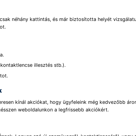
sak néhány kattintás, és már biztosította helyét vizsgála
ot.
a.
kontaktlencse illesztés stb.).
tot.
k
szeresen kínál akciókat, hogy ügyfeleink még kedvezőbb ár
gésszen weboldalunkon a legfrissebb akciókért.
!