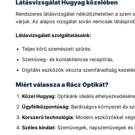
Látásvizsgálat Hugyag közelében
Rendszeres látásvizsgálat nélkülözhetetlen a sze
várjuk. Az alapos vizsgálat során nemcsak látásprob
Látásvizsgálati szolgáltatásaink:
Teljes körű szemészeti szűrés.
Szemüveg- és kontaktlencse receptírás.
Digitális eszközök okozta szemfáradtság kezelés
Miért válassza a Rácz Optikát?
Közel Hugyag:
Optikánk ideális elhelyezkedésén
Ügyfélközpontúság:
Barátságos környezet és sz
Korszerű technológia:
Modern eszközökkel végez
Széles kínálat:
Szemüvegek, napszemüvegek és ko