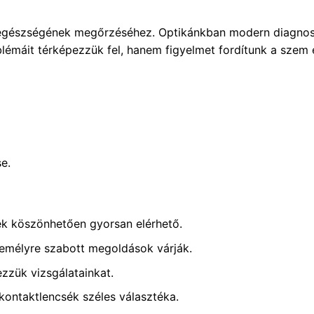
m egészségének megőrzéséhez. Optikánkban modern diagnos
lémáit térképezzük fel, hanem figyelmet fordítunk a szem e
e.
ek köszönhetően gyorsan elérhető.
emélyre szabott megoldások várják.
zük vizsgálatainkat.
ntaktlencsék széles választéka.