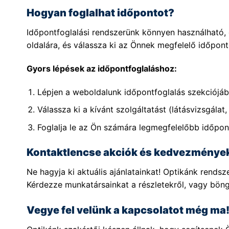
Hogyan foglalhat időpontot?
Időpontfoglalási rendszerünk könnyen használható, c
oldalára, és válassza ki az Önnek megfelelő időpont
Gyors lépések az időpontfoglaláshoz:
Lépjen a weboldalunk időpontfoglalás szekciójáb
Válassza ki a kívánt szolgáltatást (látásvizsgálat, 
Foglalja le az Ön számára legmegfelelőbb időpon
Kontaktlencse akciók és kedvezménye
Ne hagyja ki aktuális ajánlatainkat! Optikánk rend
Kérdezze munkatársainkat a részletekről, vagy bön
Vegye fel velünk a kapcsolatot még ma