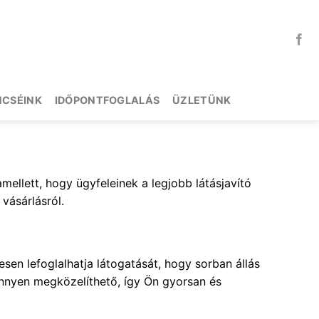
NCSÉINK
IDŐPONTFOGLALÁS
ÜZLETÜNK
mellett, hogy ügyfeleinek a legjobb látásjavító
vásárlásról.
en lefoglalhatja látogatását, hogy sorban állás
önnyen megközelíthető, így Ön gyorsan és