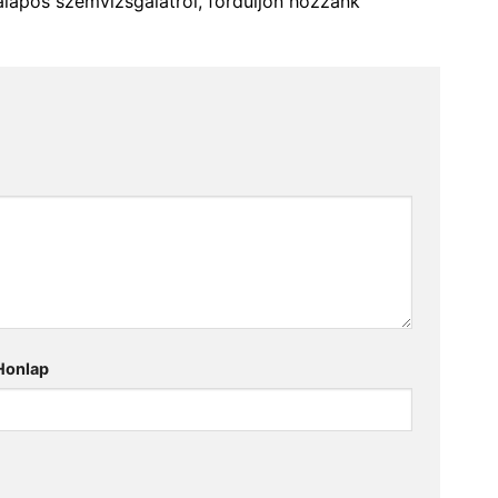
alapos szemvizsgálatról, forduljon hozzánk
Honlap