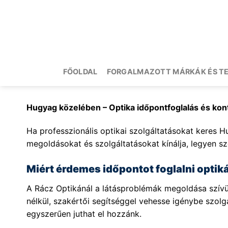
Skip
to
content
FŐOLDAL
FORGALMAZOTT MÁRKÁK ÉS T
Hugyag közelében – Optika időpontfoglalás és ko
Ha professzionális optikai szolgáltatásokat keres Hu
megoldásokat és szolgáltatásokat kínálja, legyen sz
Miért érdemes időpontot foglalni opti
A Rácz Optikánál a látásproblémák megoldása szívüg
nélkül, szakértői segítséggel vehesse igénybe szol
egyszerűen juthat el hozzánk.