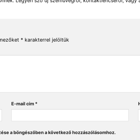
Önnek. Legyen szó új szemüvegről, kontaktlencséről, vagy 
 mezőket
*
karakterrel jelöltük
E-mail cím
*
tése a böngészőben a következő hozzászólásomhoz.