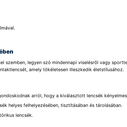
lmával.
lében
el szemben, legyen szó mindennapi viselésről vagy sportt
taktlencsét, amely tökéletesen illeszkedik életstílusához.
gondoskodnak arról, hogy a kiválasztott lencsék kényelmese
sék helyes felhelyezésében, tisztításában és tárolásában.
tórikus lencsék.