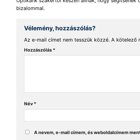
Optikánk szakértői készen állnak, hogy segítsenek 
bizalommal.
Vélemény, hozzászólás?
Az e-mail címet nem tesszük közzé.
A kötelező
Hozzászólás
*
Név
*
A nevem, e-mail címem, és weboldalcímem men