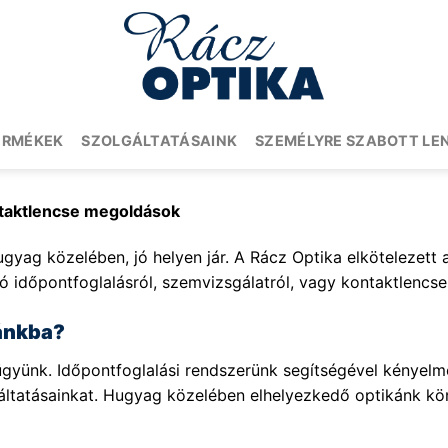
ERMÉKEK
SZOLGÁLTATÁSAINK
SZEMÉLYRE SZABOTT LE
ntaktlencse megoldások
gyag közelében, jó helyen jár. A Rácz Optika elkötelezett a
ó időpontfoglalásról, szemvizsgálatról, vagy kontaktlencse 
kánkba?
yünk. Időpontfoglalási rendszerünk segítségével kényelmes
gáltatásainkat. Hugyag közelében elhelyezkedő optikánk k