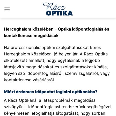
Skip
to
content
Herceghalom közelében – Optika időpontfoglalás és
kontaktlencse megoldások
Ha professzionális optikai szolgáltatásokat keres
Herceghalom közelében, jó helyen jár. A Rácz Optika
elkötelezett amellett, hogy ügyfeleinek a legjobb
látásjavító megoldásokat és szolgáltatásokat kínálja,
legyen szó időpontfoglalásról, szemvizsgálatról, vagy
kontaktlencse vásárlásról.
Miért érdemes időpontot foglalni optikánkba?
A Rácz Optikánál a látásproblémák megoldása
szívügyünk. Időpontfoglalási rendszerünk segítségével
kényelmesen lefoglalhatja látogatását, hogy sorban