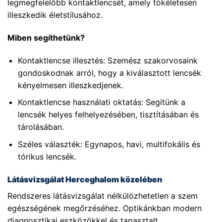
legmegfelelőbb kontaktlencsét, amely tökéletesen
illeszkedik életstílusához.
Miben segíthetünk?
Kontaktlencse illesztés: Szemész szakorvosaink
gondoskodnak arról, hogy a kiválasztott lencsék
kényelmesen illeszkedjenek.
Kontaktlencse használati oktatás: Segítünk a
lencsék helyes felhelyezésében, tisztításában és
tárolásában.
Széles választék: Egynapos, havi, multifokális és
tórikus lencsék.
Látásvizsgálat Herceghalom közelében
Rendszeres látásvizsgálat nélkülözhetetlen a szem
egészségének megőrzéséhez. Optikánkban modern
diagnosztikai eszközökkel és tapasztalt