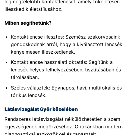
legmegfelelőbb kontaktlencsét, amely tökéletesen
illeszkedik életstílusához.
Miben segíthetünk?
Kontaktlencse illesztés: Szemész szakorvosaink
gondoskodnak arról, hogy a kiválasztott lencsék
kényelmesen illeszkedjenek.
Kontaktlencse használati oktatás: Segítünk a
lencsék helyes felhelyezésében, tisztításában és
tárolásában.
Széles választék: Egynapos, havi, multifokális és
tórikus lencsék.
Látásvizsgálat Győr közelében
Rendszeres látásvizsgálat nélkülözhetetlen a szem
egészségének megőrzéséhez. Optikánkban modern
diagnosztikai eszközökkel és tapasztalt