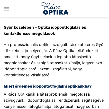
Skip
to
content
Győr közelében – Optika időpontfoglalás és
kontaktlencse megoldások
Ha professzionális optikai szolgáltatásokat keres Győr
közelében, jó helyen jár. A Rácz Optika elkötelezett
amellett, hogy ügyfeleinek a legjobb látásjavító
megoldásokat és szolgáltatásokat kínálja, legyen szó
időpontfoglalásról, szemvizsgálatról, vagy
kontaktlencse vásárlásról.
Miért érdemes időpontot foglalni optikánkba?
A Rácz Optikánál a látásproblémák megoldása
szívügyünk. Időpontfoglalási rendszerünk segítségével
kényelmesen lefoglalhatja látogatását, hogy sorban