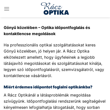
Skip
to
content
Gönyű közelében – Optika időpontfoglalás és
kontaktlencse megoldások
Ha professzionális optikai szolgáltatásokat keres
Gönyű közelében, jó helyen jár. A Rácz Optika
elkötelezett amellett, hogy ügyfeleinek a legjobb
látásjavító megoldásokat és szolgáltatásokat kínálja,
legyen szó időpontfoglalásról, szemvizsgálatról, vagy
kontaktlencse vásárlásról.
Miért érdemes időpontot foglalni optikánkba?
A Rácz Optikánál a látásproblémák megoldása
szívügyünk. Időpontfoglalási rendszerünk segítségével
kényelmesen lefoglalhatja látogatását, hogy sorban