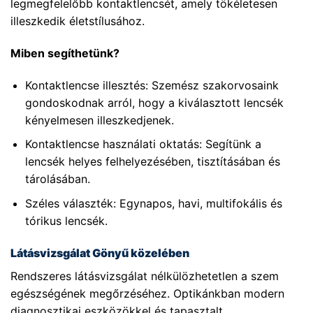
legmegfelelőbb kontaktlencsét, amely tökéletesen
illeszkedik életstílusához.
Miben segíthetünk?
Kontaktlencse illesztés: Szemész szakorvosaink
gondoskodnak arról, hogy a kiválasztott lencsék
kényelmesen illeszkedjenek.
Kontaktlencse használati oktatás: Segítünk a
lencsék helyes felhelyezésében, tisztításában és
tárolásában.
Széles választék: Egynapos, havi, multifokális és
tórikus lencsék.
Látásvizsgálat Gönyű közelében
Rendszeres látásvizsgálat nélkülözhetetlen a szem
egészségének megőrzéséhez. Optikánkban modern
diagnosztikai eszközökkel és tapasztalt