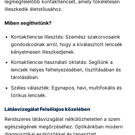
legmegfelelőbb kontaktlencsét, amely tökéletesen
illeszkedik életstílusához.
Miben segíthetünk?
Kontaktlencse illesztés: Szemész szakorvosaink
gondoskodnak arról, hogy a kiválasztott lencsék
kényelmesen illeszkedjenek.
Kontaktlencse használati oktatás: Segítünk a
lencsék helyes felhelyezésében, tisztításában és
tárolásában.
Széles választék: Egynapos, havi, multifokális és
tórikus lencsék.
Látásvizsgálat Felsőlajos közelében
Rendszeres látásvizsgálat nélkülözhetetlen a szem
egészségének megőrzéséhez. Optikánkban modern
diagnosztikai eszközökkel és tapasztalt