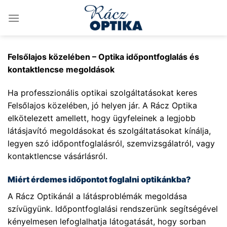
Skip
to
content
Felsőlajos közelében – Optika időpontfoglalás és
kontaktlencse megoldások
Ha professzionális optikai szolgáltatásokat keres
Felsőlajos közelében, jó helyen jár. A Rácz Optika
elkötelezett amellett, hogy ügyfeleinek a legjobb
látásjavító megoldásokat és szolgáltatásokat kínálja,
legyen szó időpontfoglalásról, szemvizsgálatról, vagy
kontaktlencse vásárlásról.
Miért érdemes időpontot foglalni optikánkba?
A Rácz Optikánál a látásproblémák megoldása
szívügyünk. Időpontfoglalási rendszerünk segítségével
kényelmesen lefoglalhatja látogatását, hogy sorban