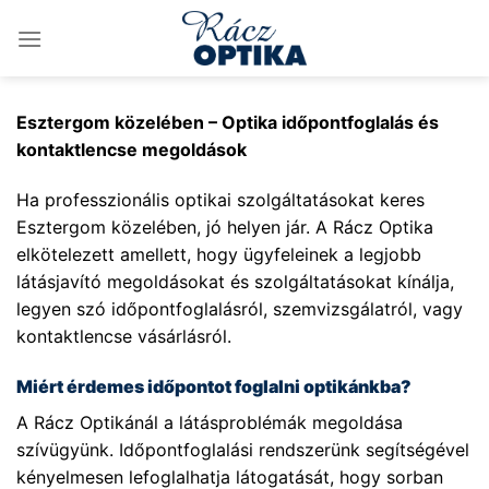
Skip
to
content
Esztergom közelében – Optika időpontfoglalás és
kontaktlencse megoldások
Ha professzionális optikai szolgáltatásokat keres
Esztergom közelében, jó helyen jár. A Rácz Optika
elkötelezett amellett, hogy ügyfeleinek a legjobb
látásjavító megoldásokat és szolgáltatásokat kínálja,
legyen szó időpontfoglalásról, szemvizsgálatról, vagy
kontaktlencse vásárlásról.
Miért érdemes időpontot foglalni optikánkba?
A Rácz Optikánál a látásproblémák megoldása
szívügyünk. Időpontfoglalási rendszerünk segítségével
kényelmesen lefoglalhatja látogatását, hogy sorban