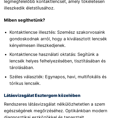
legmegfelelőbb kontaktlencsét, amely tökéletesen
illeszkedik életstílusához.
Miben segíthetünk?
Kontaktlencse illesztés: Szemész szakorvosaink
gondoskodnak arról, hogy a kiválasztott lencsék
kényelmesen illeszkedjenek.
Kontaktlencse használati oktatás: Segítünk a
lencsék helyes felhelyezésében, tisztításában és
tárolásában.
Széles választék: Egynapos, havi, multifokális és
tórikus lencsék.
Látásvizsgálat Esztergom közelében
Rendszeres látásvizsgálat nélkülözhetetlen a szem
egészségének megőrzéséhez. Optikánkban modern
diagnosztikai eszközökkel és tapasztalt