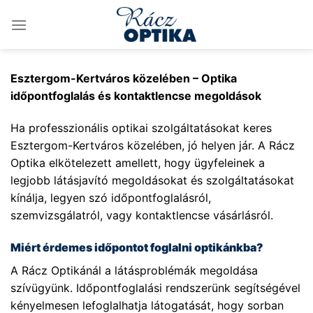
Skip
to
content
Esztergom-Kertváros közelében – Optika
időpontfoglalás és kontaktlencse megoldások
Ha professzionális optikai szolgáltatásokat keres
Esztergom-Kertváros közelében, jó helyen jár. A Rácz
Optika elkötelezett amellett, hogy ügyfeleinek a
legjobb látásjavító megoldásokat és szolgáltatásokat
kínálja, legyen szó időpontfoglalásról,
szemvizsgálatról, vagy kontaktlencse vásárlásról.
Miért érdemes időpontot foglalni optikánkba?
A Rácz Optikánál a látásproblémák megoldása
szívügyünk. Időpontfoglalási rendszerünk segítségével
kényelmesen lefoglalhatja látogatását, hogy sorban