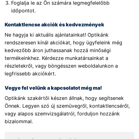
Foglalja le az Ön számára legmegfelelőbb
időpontot.
Kontaktlencse akciók és kedvezmények
Ne hagyja ki aktuális ajánlatainkat! Optikánk
rendszeresen kínál akciókat, hogy ügyfeleink még
kedvezőbb áron juthassanak hozzá minőségi
termékeinkhez. Kérdezze munkatársainkat a
részletekről, vagy böngésszen weboldalunkon a
legfrissebb akciókért.
Vegye fel velünk a kapcsolatot még ma!
Optikánk szakértői készen állnak, hogy segítsenek
Önnek. Legyen szó új szemüvegről, kontaktlencséről,
vagy alapos szemvizsgálatról, forduljon hozzánk
bizalommal.