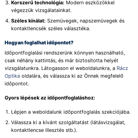
Korszerű technológia:
Modern eszközökkel
végezzük vizsgálatainkat.
Széles kínálat:
Szemüvegek, napszemüvegek és
kontaktlencsék széles választéka.
Hogyan foglalhat időpontot?
Időpontfoglalási rendszerünk könnyen használható,
csak néhány kattintás, és már biztosította helyét
vizsgálatunkra. Látogasson el weboldalunkra, a
Rácz
Optika
oldalára, és válassza ki az Önnek megfelelő
időpontot.
Gyors lépések az időpontfoglaláshoz:
Lépjen a weboldalunk időpontfoglalás szekciójába.
Válassza ki a kívánt szolgáltatást (látásvizsgálat,
kontaktlencse illesztés stb.).