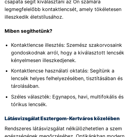
csapata segít kiválasztani az Ön számára
legmegfelelőbb kontaktlencsét, amely tökéletesen
illeszkedik életstílusához.
Miben segíthetünk?
Kontaktlencse illesztés: Szemész szakorvosaink
gondoskodnak arról, hogy a kiválasztott lencsék
kényelmesen illeszkedjenek.
Kontaktlencse használati oktatás: Segítünk a
lencsék helyes felhelyezésében, tisztításában és
tárolásában.
Széles választék: Egynapos, havi, multifokális és
tórikus lencsék.
Látásvizsgálat Esztergom-Kertváros közelében
Rendszeres látásvizsgálat nélkülözhetetlen a szem
egészségének megőrzéséhez. Optikánkban modern