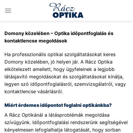
Skip
to
content
Domony közelében – Optika időpontfoglalás és
kontaktlencse megoldások
Ha professzionális optikai szolgáltatásokat keres
Domony közelében, jó helyen jár. A Rácz Optika
elkötelezett amellett, hogy ügyfeleinek a legjobb
látásjavító megoldásokat és szolgáltatásokat kínálja,
legyen szó időpontfoglalásról, szemvizsgálatról, vagy
kontaktlencse vásárlásról.
Miért érdemes időpontot foglalni optikánkba?
A Rácz Optikánál a látásproblémák megoldása
szívügyünk. Időpontfoglalási rendszerünk segítségével
kényelmesen lefoglalhatja látogatását, hogy sorban