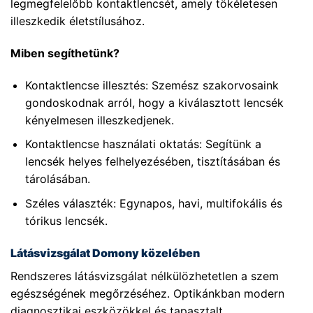
legmegfelelőbb kontaktlencsét, amely tökéletesen
illeszkedik életstílusához.
Miben segíthetünk?
Kontaktlencse illesztés: Szemész szakorvosaink
gondoskodnak arról, hogy a kiválasztott lencsék
kényelmesen illeszkedjenek.
Kontaktlencse használati oktatás: Segítünk a
lencsék helyes felhelyezésében, tisztításában és
tárolásában.
Széles választék: Egynapos, havi, multifokális és
tórikus lencsék.
Látásvizsgálat Domony közelében
Rendszeres látásvizsgálat nélkülözhetetlen a szem
egészségének megőrzéséhez. Optikánkban modern
diagnosztikai eszközökkel és tapasztalt