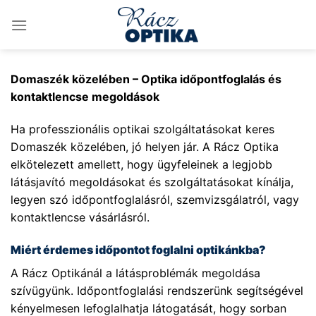
Skip
to
content
Domaszék közelében – Optika időpontfoglalás és
kontaktlencse megoldások
Ha professzionális optikai szolgáltatásokat keres
Domaszék közelében, jó helyen jár. A Rácz Optika
elkötelezett amellett, hogy ügyfeleinek a legjobb
látásjavító megoldásokat és szolgáltatásokat kínálja,
legyen szó időpontfoglalásról, szemvizsgálatról, vagy
kontaktlencse vásárlásról.
Miért érdemes időpontot foglalni optikánkba?
A Rácz Optikánál a látásproblémák megoldása
szívügyünk. Időpontfoglalási rendszerünk segítségével
kényelmesen lefoglalhatja látogatását, hogy sorban