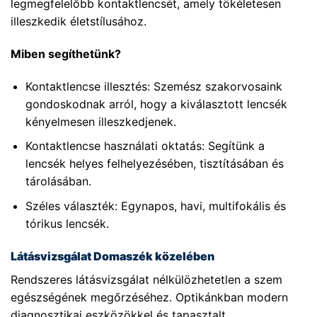
legmegfelelőbb kontaktlencsét, amely tökéletesen
illeszkedik életstílusához.
Miben segíthetünk?
Kontaktlencse illesztés: Szemész szakorvosaink
gondoskodnak arról, hogy a kiválasztott lencsék
kényelmesen illeszkedjenek.
Kontaktlencse használati oktatás: Segítünk a
lencsék helyes felhelyezésében, tisztításában és
tárolásában.
Széles választék: Egynapos, havi, multifokális és
tórikus lencsék.
Látásvizsgálat Domaszék közelében
Rendszeres látásvizsgálat nélkülözhetetlen a szem
egészségének megőrzéséhez. Optikánkban modern
diagnosztikai eszközökkel és tapasztalt