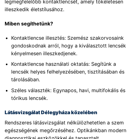
legmegfelelőbb kontaktlencsét, amely tökéletesen
illeszkedik életstílusához.
Miben segíthetünk?
Kontaktlencse illesztés: Szemész szakorvosaink
gondoskodnak arról, hogy a kiválasztott lencsék
kényelmesen illeszkedjenek.
Kontaktlencse használati oktatás: Segítünk a
lencsék helyes felhelyezésében, tisztításában és
tárolásában.
Széles választék: Egynapos, havi, multifokális és
tórikus lencsék.
Látásvizsgálat Délegyháza közelében
Rendszeres látásvizsgálat nélkülözhetetlen a szem
egészségének megőrzéséhez. Optikánkban modern
diagnosztikai eszközökkel és tapasztalt