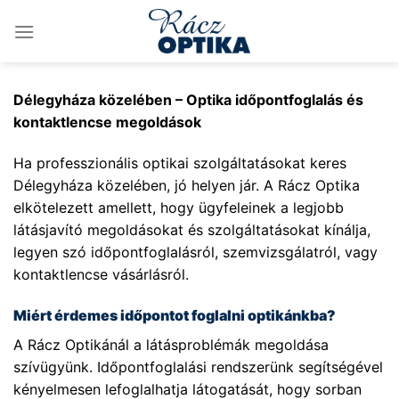
Skip
to
content
Délegyháza közelében – Optika időpontfoglalás és
kontaktlencse megoldások
Ha professzionális optikai szolgáltatásokat keres
Délegyháza közelében, jó helyen jár. A Rácz Optika
elkötelezett amellett, hogy ügyfeleinek a legjobb
látásjavító megoldásokat és szolgáltatásokat kínálja,
legyen szó időpontfoglalásról, szemvizsgálatról, vagy
kontaktlencse vásárlásról.
Miért érdemes időpontot foglalni optikánkba?
A Rácz Optikánál a látásproblémák megoldása
szívügyünk. Időpontfoglalási rendszerünk segítségével
kényelmesen lefoglalhatja látogatását, hogy sorban