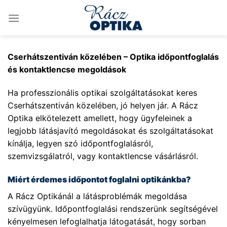
Skip
to
content
Cserhátszentiván közelében – Optika időpontfoglalás
és kontaktlencse megoldások
Ha professzionális optikai szolgáltatásokat keres
Cserhátszentiván közelében, jó helyen jár. A Rácz
Optika elkötelezett amellett, hogy ügyfeleinek a
legjobb látásjavító megoldásokat és szolgáltatásokat
kínálja, legyen szó időpontfoglalásról,
szemvizsgálatról, vagy kontaktlencse vásárlásról.
Miért érdemes időpontot foglalni optikánkba?
A Rácz Optikánál a látásproblémák megoldása
szívügyünk. Időpontfoglalási rendszerünk segítségével
kényelmesen lefoglalhatja látogatását, hogy sorban