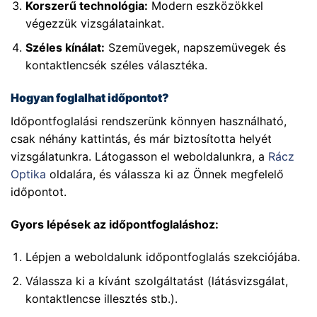
Korszerű technológia:
Modern eszközökkel
végezzük vizsgálatainkat.
Széles kínálat:
Szemüvegek, napszemüvegek és
kontaktlencsék széles választéka.
Hogyan foglalhat időpontot?
Időpontfoglalási rendszerünk könnyen használható,
csak néhány kattintás, és már biztosította helyét
vizsgálatunkra. Látogasson el weboldalunkra, a
Rácz
Optika
oldalára, és válassza ki az Önnek megfelelő
időpontot.
Gyors lépések az időpontfoglaláshoz:
Lépjen a weboldalunk időpontfoglalás szekciójába.
Válassza ki a kívánt szolgáltatást (látásvizsgálat,
kontaktlencse illesztés stb.).