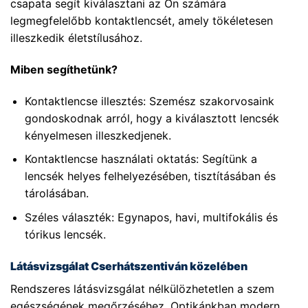
csapata segít kiválasztani az Ön számára
legmegfelelőbb kontaktlencsét, amely tökéletesen
illeszkedik életstílusához.
Miben segíthetünk?
Kontaktlencse illesztés: Szemész szakorvosaink
gondoskodnak arról, hogy a kiválasztott lencsék
kényelmesen illeszkedjenek.
Kontaktlencse használati oktatás: Segítünk a
lencsék helyes felhelyezésében, tisztításában és
tárolásában.
Széles választék: Egynapos, havi, multifokális és
tórikus lencsék.
Látásvizsgálat Cserhátszentiván közelében
Rendszeres látásvizsgálat nélkülözhetetlen a szem
egészségének megőrzéséhez. Optikánkban modern