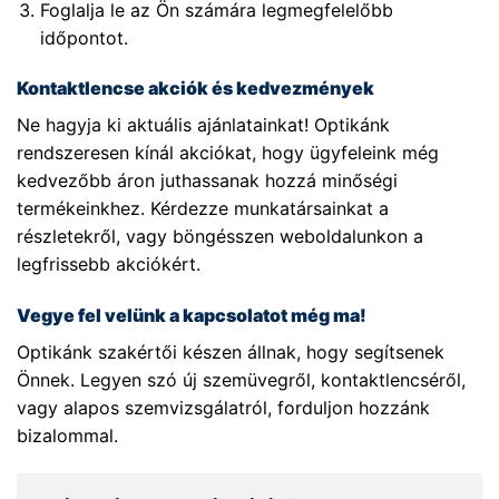
Foglalja le az Ön számára legmegfelelőbb
időpontot.
Kontaktlencse akciók és kedvezmények
Ne hagyja ki aktuális ajánlatainkat! Optikánk
rendszeresen kínál akciókat, hogy ügyfeleink még
kedvezőbb áron juthassanak hozzá minőségi
termékeinkhez. Kérdezze munkatársainkat a
részletekről, vagy böngésszen weboldalunkon a
legfrissebb akciókért.
Vegye fel velünk a kapcsolatot még ma!
Optikánk szakértői készen állnak, hogy segítsenek
Önnek. Legyen szó új szemüvegről, kontaktlencséről,
vagy alapos szemvizsgálatról, forduljon hozzánk
bizalommal.