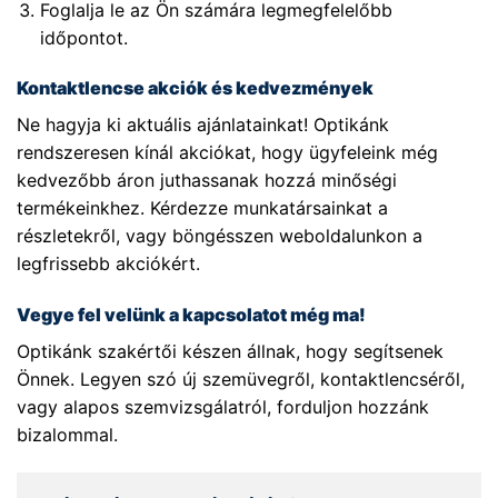
Foglalja le az Ön számára legmegfelelőbb
időpontot.
Kontaktlencse akciók és kedvezmények
Ne hagyja ki aktuális ajánlatainkat! Optikánk
rendszeresen kínál akciókat, hogy ügyfeleink még
kedvezőbb áron juthassanak hozzá minőségi
termékeinkhez. Kérdezze munkatársainkat a
részletekről, vagy böngésszen weboldalunkon a
legfrissebb akciókért.
Vegye fel velünk a kapcsolatot még ma!
Optikánk szakértői készen állnak, hogy segítsenek
Önnek. Legyen szó új szemüvegről, kontaktlencséről,
vagy alapos szemvizsgálatról, forduljon hozzánk
bizalommal.