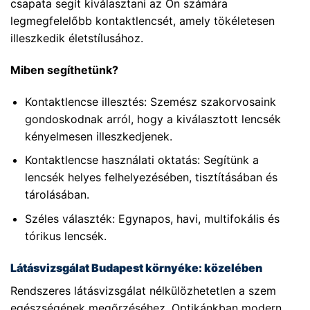
csapata segít kiválasztani az Ön számára
legmegfelelőbb kontaktlencsét, amely tökéletesen
illeszkedik életstílusához.
Miben segíthetünk?
Kontaktlencse illesztés: Szemész szakorvosaink
gondoskodnak arról, hogy a kiválasztott lencsék
kényelmesen illeszkedjenek.
Kontaktlencse használati oktatás: Segítünk a
lencsék helyes felhelyezésében, tisztításában és
tárolásában.
Széles választék: Egynapos, havi, multifokális és
tórikus lencsék.
Látásvizsgálat Budapest környéke: közelében
Rendszeres látásvizsgálat nélkülözhetetlen a szem
egészségének megőrzéséhez. Optikánkban modern