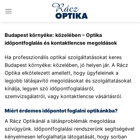
Skip
to
content
Budapest környéke: közelében – Optika
időpontfoglalás és kontaktlencse megoldások
Ha professzionális optikai szolgáltatásokat keres
Budapest környéke: közelében, jó helyen jár. A Rácz
Optika elkötelezett amellett, hogy ügyfeleinek a
legjobb látásjavító megoldásokat és szolgáltatásokat
kínálja, legyen szó időpontfoglalásról,
szemvizsgálatról, vagy kontaktlencse vásárlásról.
Miért érdemes időpontot foglalni optikánkba?
A Rácz Optikánál a látásproblémák megoldása
szívügyünk. Időpontfoglalási rendszerünk segítségével
kényelmesen lefoglalhatja látogatását, hogy sorban