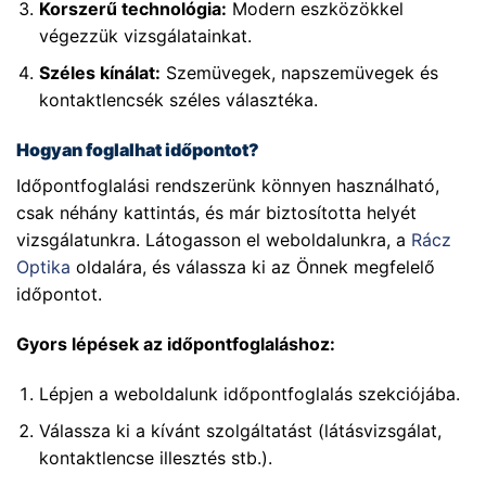
Korszerű technológia:
Modern eszközökkel
végezzük vizsgálatainkat.
Széles kínálat:
Szemüvegek, napszemüvegek és
kontaktlencsék széles választéka.
Hogyan foglalhat időpontot?
Időpontfoglalási rendszerünk könnyen használható,
csak néhány kattintás, és már biztosította helyét
vizsgálatunkra. Látogasson el weboldalunkra, a
Rácz
Optika
oldalára, és válassza ki az Önnek megfelelő
időpontot.
Gyors lépések az időpontfoglaláshoz:
Lépjen a weboldalunk időpontfoglalás szekciójába.
Válassza ki a kívánt szolgáltatást (látásvizsgálat,
kontaktlencse illesztés stb.).