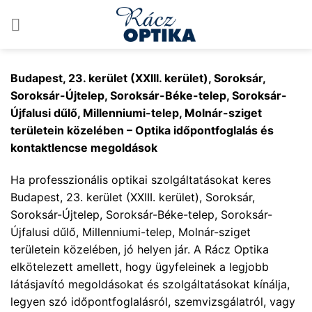
Skip
to
content
Budapest, 23. kerület (XXIII. kerület), Soroksár,
Soroksár-Újtelep, Soroksár-Béke-telep, Soroksár-
Újfalusi dűlő, Millenniumi-telep, Molnár-sziget
területein közelében – Optika időpontfoglalás és
kontaktlencse megoldások
Ha professzionális optikai szolgáltatásokat keres
Budapest, 23. kerület (XXIII. kerület), Soroksár,
Soroksár-Újtelep, Soroksár-Béke-telep, Soroksár-
Újfalusi dűlő, Millenniumi-telep, Molnár-sziget
területein közelében, jó helyen jár. A Rácz Optika
elkötelezett amellett, hogy ügyfeleinek a legjobb
látásjavító megoldásokat és szolgáltatásokat kínálja,
legyen szó időpontfoglalásról, szemvizsgálatról, vagy