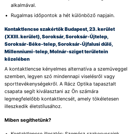
alkalmával.
Rugalmas időpontok a hét különböző napjain.
Kontaktlencse szakértők Budapest, 23. kerület
(XXIII. kerület), Soroksár, Soroksár-Újtelep,
Soroksár-Béke-telep, Soroksár-Újfalusi dűlő,
Millenniumi-telep, Molnár-sziget területein
közelében
A kontaktlencse kényelmes alternatíva a szemüveggel
szemben, legyen szó mindennapi viselésről vagy
sporttevékenységekről. A Rácz Optika tapasztalt
csapata segít kiválasztani az Ön számára
legmegfelelőbb kontaktlencsét, amely tökéletesen
illeszkedik életstílusához.
Miben segíthetünk?
Kontaktlencse illesztés: Szemész szakorvosaink