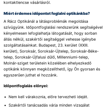
kontaktlencse vásárlásról.
Miért érdemes időpontot foglalni optikánkba?
A Rácz Optikánál a látásproblémák megoldása
szívügyünk. Időpontfoglalási rendszerünk segítségével
kényelmesen lefoglalhatja látogatását, hogy sorban
állás nélkül, szakértői segítséggel vehesse igénybe
szolgáltatásainkat. Budapest, 23. kerület (XXIII.
kerület), Soroksár, Soroksár-Újtelep, Soroksár-Béke-
telep, Soroksár-Újfalusi dűlő, Millenniumi-telep,
Molnár-sziget területein közelében elhelyezkedő
optikánk könnyen megközelíthető, így Ön gyorsan és
egyszerűen juthat el hozzánk.
Időpontfoglalás előnyei:
Nem kell várakoznia, előre tervezheti idejét.
Szakértői tanácsadás várja minden vizsgálat