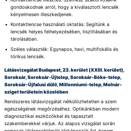
gondoskodnak arról, hogy a kiválasztott lencsék
kényelmesen illeszkedjenek.
Kontaktlencse használati oktatás: Segítünk a
lencsék helyes felhelyezésében, tisztításában és
tárolásában.
Széles választék: Egynapos, havi, multifokális és
tórikus lencsék.
Látásvizsgálat Budapest, 23. kerület (XXIII. kerület),
Soroksár, Soroksár-Újtelep, Soroksár-Béke-telep,
Soroksár-Újfalusi dűlő, Millenniumi-telep, Molnár-
sziget területein közelében
Rendszeres látásvizsgálat nélkülözhetetlen a szem
egészségének megőrzéséhez. Optikánkban modern
diagnosztikai eszközökkel és tapasztalt
szakemberekkel várjuk. Az alapos vizsgálat során
nemcsak látásproblémáit térképezzük fel, hanem