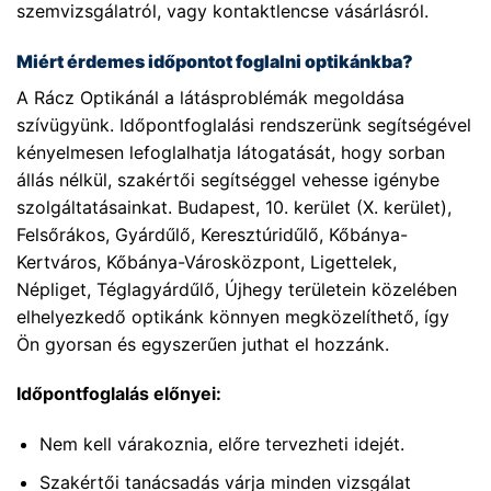
szemvizsgálatról, vagy kontaktlencse vásárlásról.
Miért érdemes időpontot foglalni optikánkba?
A Rácz Optikánál a látásproblémák megoldása
szívügyünk. Időpontfoglalási rendszerünk segítségével
kényelmesen lefoglalhatja látogatását, hogy sorban
állás nélkül, szakértői segítséggel vehesse igénybe
szolgáltatásainkat. Budapest, 10. kerület (X. kerület),
Felsőrákos, Gyárdűlő, Keresztúridűlő, Kőbánya-
Kertváros, Kőbánya-Városközpont, Ligettelek,
Népliget, Téglagyárdűlő, Újhegy területein közelében
elhelyezkedő optikánk könnyen megközelíthető, így
Ön gyorsan és egyszerűen juthat el hozzánk.
Időpontfoglalás előnyei:
Nem kell várakoznia, előre tervezheti idejét.
Szakértői tanácsadás várja minden vizsgálat