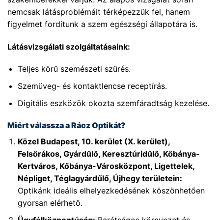
nemcsak látásproblémáit térképezzük fel, hanem
figyelmet fordítunk a szem egészségi állapotára is.
Látásvizsgálati szolgáltatásaink:
Teljes körű szemészeti szűrés.
Szemüveg- és kontaktlencse receptírás.
Digitális eszközök okozta szemfáradtság kezelése.
Miért válassza a Rácz Optikát?
Közel Budapest, 10. kerület (X. kerület),
Felsőrákos, Gyárdűlő, Keresztúridűlő, Kőbánya-
Kertváros, Kőbánya-Városközpont, Ligettelek,
Népliget, Téglagyárdűlő, Újhegy területein:
Optikánk ideális elhelyezkedésének köszönhetően
gyorsan elérhető.
Ügyfélközpontúság:
Barátságos környezet és