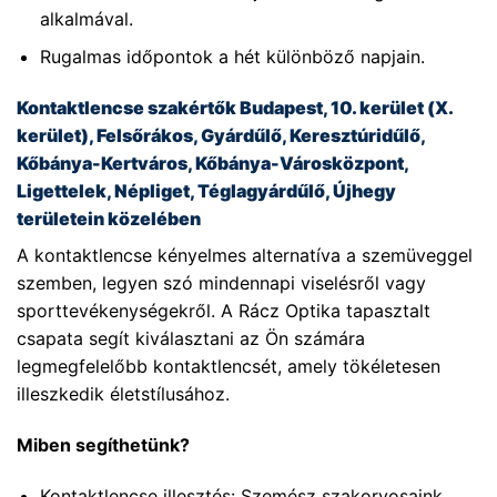
alkalmával.
Rugalmas időpontok a hét különböző napjain.
Kontaktlencse szakértők Budapest, 10. kerület (X.
kerület), Felsőrákos, Gyárdűlő, Keresztúridűlő,
Kőbánya-Kertváros, Kőbánya-Városközpont,
Ligettelek, Népliget, Téglagyárdűlő, Újhegy
területein közelében
A kontaktlencse kényelmes alternatíva a szemüveggel
szemben, legyen szó mindennapi viselésről vagy
sporttevékenységekről. A Rácz Optika tapasztalt
csapata segít kiválasztani az Ön számára
legmegfelelőbb kontaktlencsét, amely tökéletesen
illeszkedik életstílusához.
Miben segíthetünk?
Kontaktlencse illesztés: Szemész szakorvosaink