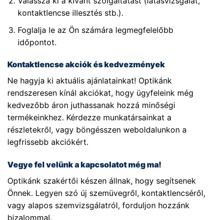
Válassza ki a kívánt szolgáltatást (látásvizsgálat,
kontaktlencse illesztés stb.).
Foglalja le az Ön számára legmegfelelőbb
időpontot.
Kontaktlencse akciók és kedvezmények
Ne hagyja ki aktuális ajánlatainkat! Optikánk
rendszeresen kínál akciókat, hogy ügyfeleink még
kedvezőbb áron juthassanak hozzá minőségi
termékeinkhez. Kérdezze munkatársainkat a
részletekről, vagy böngésszen weboldalunkon a
legfrissebb akciókért.
Vegye fel velünk a kapcsolatot még ma!
Optikánk szakértői készen állnak, hogy segítsenek
Önnek. Legyen szó új szemüvegről, kontaktlencséről,
vagy alapos szemvizsgálatról, forduljon hozzánk
bizalommal.