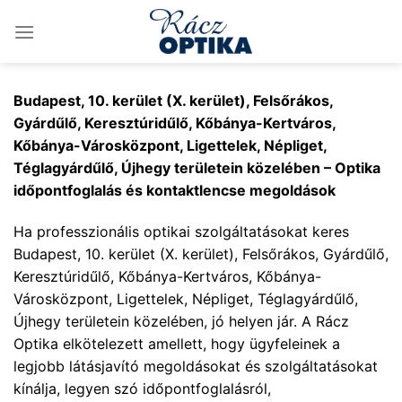
Skip
to
content
Budapest, 10. kerület (X. kerület), Felsőrákos,
Gyárdűlő, Keresztúridűlő, Kőbánya-Kertváros,
Kőbánya-Városközpont, Ligettelek, Népliget,
Téglagyárdűlő, Újhegy területein közelében – Optika
időpontfoglalás és kontaktlencse megoldások
Ha professzionális optikai szolgáltatásokat keres
Budapest, 10. kerület (X. kerület), Felsőrákos, Gyárdűlő,
Keresztúridűlő, Kőbánya-Kertváros, Kőbánya-
Városközpont, Ligettelek, Népliget, Téglagyárdűlő,
Újhegy területein közelében, jó helyen jár. A Rácz
Optika elkötelezett amellett, hogy ügyfeleinek a
legjobb látásjavító megoldásokat és szolgáltatásokat
kínálja, legyen szó időpontfoglalásról,