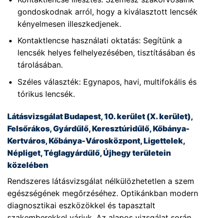
gondoskodnak arról, hogy a kiválasztott lencsék
kényelmesen illeszkedjenek.
Kontaktlencse használati oktatás: Segítünk a
lencsék helyes felhelyezésében, tisztításában és
tárolásában.
Széles választék: Egynapos, havi, multifokális és
tórikus lencsék.
Látásvizsgálat Budapest, 10. kerület (X. kerület),
Felsőrákos, Gyárdűlő, Keresztúridűlő, Kőbánya-
Kertváros, Kőbánya-Városközpont, Ligettelek,
Népliget, Téglagyárdűlő, Újhegy területein
közelében
Rendszeres látásvizsgálat nélkülözhetetlen a szem
egészségének megőrzéséhez. Optikánkban modern
diagnosztikai eszközökkel és tapasztalt
szakemberekkel várjuk. Az alapos vizsgálat során