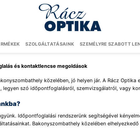
ERMÉKEK
SZOLGÁLTATÁSAINK
SZEMÉLYRE SZABOTT LE
glalás és kontaktlencse megoldások
akonyszombathely közelében, jó helyen jár. A Rácz Optika e
, legyen szó időpontfoglalásról, szemvizsgálatról, vagy kon
kánkba?
yünk. Időpontfoglalási rendszerünk segítségével kényelmes
lgáltatásainkat. Bakonyszombathely közelében elhelyezked