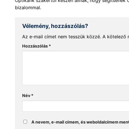
Optikánk szakértői készen állnak, hogy segítsenek 
bizalommal.
Vélemény, hozzászólás?
Az e-mail címet nem tesszük közzé.
A kötelező
Hozzászólás
*
Név
*
A nevem, e-mail címem, és weboldalcímem men