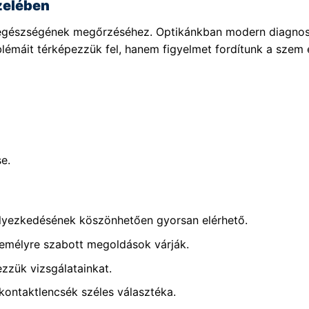
zelében
m egészségének megőrzéséhez. Optikánkban modern diagnos
lémáit térképezzük fel, hanem figyelmet fordítunk a szem e
e.
elyezkedésének köszönhetően gyorsan elérhető.
emélyre szabott megoldások várják.
zük vizsgálatainkat.
ntaktlencsék széles választéka.