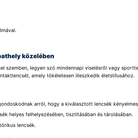
lmával.
athely közelében
el szemben, legyen szó mindennapi viselésről vagy sportt
taktlencsét, amely tökéletesen illeszkedik életstílusához.
gondoskodnak arról, hogy a kiválasztott lencsék kényelmese
sék helyes felhelyezésében, tisztításában és tárolásában.
tórikus lencsék.