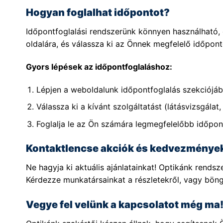
Hogyan foglalhat időpontot?
Időpontfoglalási rendszerünk könnyen használható, c
oldalára, és válassza ki az Önnek megfelelő időpont
Gyors lépések az időpontfoglaláshoz:
Lépjen a weboldalunk időpontfoglalás szekciójáb
Válassza ki a kívánt szolgáltatást (látásvizsgálat, 
Foglalja le az Ön számára legmegfelelőbb időpon
Kontaktlencse akciók és kedvezménye
Ne hagyja ki aktuális ajánlatainkat! Optikánk rend
Kérdezze munkatársainkat a részletekről, vagy bön
Vegye fel velünk a kapcsolatot még ma