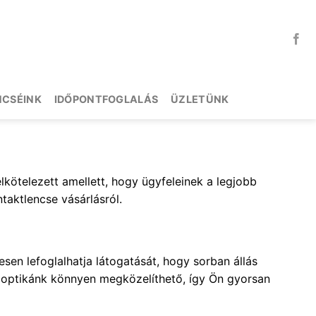
NCSÉINK
IDŐPONTFOGLALÁS
ÜZLETÜNK
lkötelezett amellett, hogy ügyfeleinek a legjobb
taktlencse vásárlásról.
en lefoglalhatja látogatását, hogy sorban állás
ő optikánk könnyen megközelíthető, így Ön gyorsan