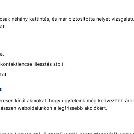
sak néhány kattintás, és már biztosította helyét vizsgála
ot.
a.
kontaktlencse illesztés stb.).
tot.
k
szeresen kínál akciókat, hogy ügyfeleink még kedvezőbb ár
gésszen weboldalunkon a legfrissebb akciókért.
!