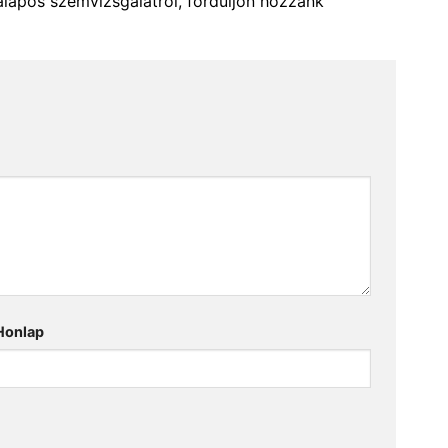
alapos szemvizsgálatról, forduljon hozzánk
Honlap