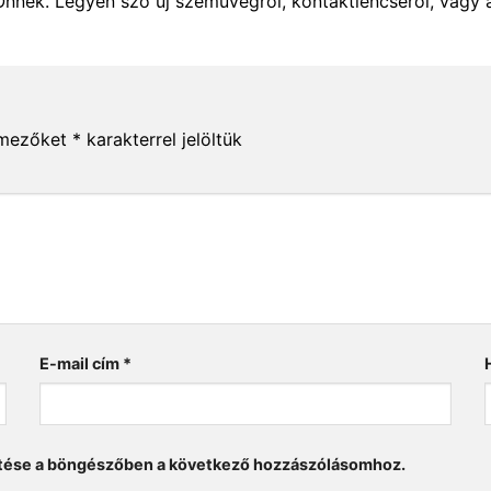
Önnek. Legyen szó új szemüvegről, kontaktlencséről, vagy 
 mezőket
*
karakterrel jelöltük
E-mail cím
*
tése a böngészőben a következő hozzászólásomhoz.