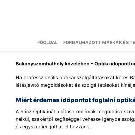
Skip
to
content
FŐOLDAL
FORGALMAZOTT MÁRKÁK ÉS T
Bakonyszombathely közelében – Optika időpontfo
Ha professzionális optikai szolgáltatásokat keres B
látásjavító megoldásokat és szolgáltatásokat kínálja
Miért érdemes időpontot foglalni opti
A Rácz Optikánál a látásproblémák megoldása szívüg
nélkül, szakértői segítséggel vehesse igénybe szo
és egyszerűen juthat el hozzánk.