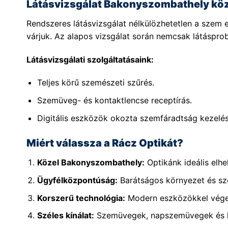
Látásvizsgálat Bakonyszombathely kö
Rendszeres látásvizsgálat nélkülözhetetlen a sze
várjuk. Az alapos vizsgálat során nemcsak látásprob
Látásvizsgálati szolgáltatásaink:
Teljes körű szemészeti szűrés.
Szemüveg- és kontaktlencse receptírás.
Digitális eszközök okozta szemfáradtság kezelés
Miért válassza a Rácz Optikát?
Közel Bakonyszombathely:
Optikánk ideális elh
Ügyfélközpontúság:
Barátságos környezet és sz
Korszerű technológia:
Modern eszközökkel végez
Széles kínálat:
Szemüvegek, napszemüvegek és ko