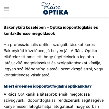
Skip
to
content
Bakonykúti közelében – Optika időpontfoglalás és
kontaktlencse megoldások
Ha professzionális optikai szolgáltatásokat keres
Bakonykúti közelében, jó helyen jár. A Rácz Optika
elkötelezett amellett, hogy ügyfeleinek a legjobb
látásjavító megoldásokat és szolgáltatásokat kínálja,
legyen szó időpontfoglalásról, szemvizsgálatról, vagy
kontaktlencse vásárlásról.
Miért érdemes időpontot foglalni optikánkba?
A Rácz Optikánál a látásproblémák megoldása
szívügyünk. Időpontfoglalási rendszerünk segítségével
kényelmesen lefoglalhatja látogatását, hogy sorban