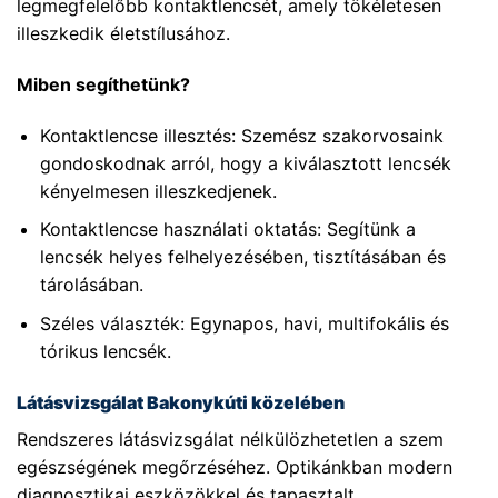
legmegfelelőbb kontaktlencsét, amely tökéletesen
illeszkedik életstílusához.
Miben segíthetünk?
Kontaktlencse illesztés: Szemész szakorvosaink
gondoskodnak arról, hogy a kiválasztott lencsék
kényelmesen illeszkedjenek.
Kontaktlencse használati oktatás: Segítünk a
lencsék helyes felhelyezésében, tisztításában és
tárolásában.
Széles választék: Egynapos, havi, multifokális és
tórikus lencsék.
Látásvizsgálat Bakonykúti közelében
Rendszeres látásvizsgálat nélkülözhetetlen a szem
egészségének megőrzéséhez. Optikánkban modern
diagnosztikai eszközökkel és tapasztalt