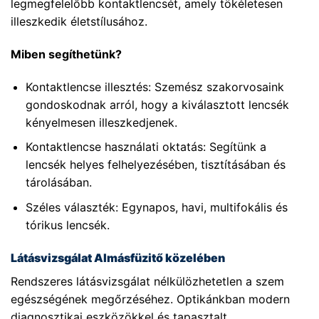
legmegfelelőbb kontaktlencsét, amely tökéletesen
illeszkedik életstílusához.
Miben segíthetünk?
Kontaktlencse illesztés: Szemész szakorvosaink
gondoskodnak arról, hogy a kiválasztott lencsék
kényelmesen illeszkedjenek.
Kontaktlencse használati oktatás: Segítünk a
lencsék helyes felhelyezésében, tisztításában és
tárolásában.
Széles választék: Egynapos, havi, multifokális és
tórikus lencsék.
Látásvizsgálat Almásfüzitő közelében
Rendszeres látásvizsgálat nélkülözhetetlen a szem
egészségének megőrzéséhez. Optikánkban modern
diagnosztikai eszközökkel és tapasztalt