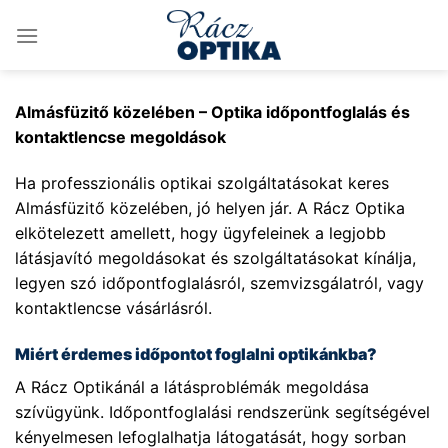
Skip
to
content
Almásfüzitő közelében – Optika időpontfoglalás és
kontaktlencse megoldások
Ha professzionális optikai szolgáltatásokat keres
Almásfüzitő közelében, jó helyen jár. A Rácz Optika
elkötelezett amellett, hogy ügyfeleinek a legjobb
látásjavító megoldásokat és szolgáltatásokat kínálja,
legyen szó időpontfoglalásról, szemvizsgálatról, vagy
kontaktlencse vásárlásról.
Miért érdemes időpontot foglalni optikánkba?
A Rácz Optikánál a látásproblémák megoldása
szívügyünk. Időpontfoglalási rendszerünk segítségével
kényelmesen lefoglalhatja látogatását, hogy sorban