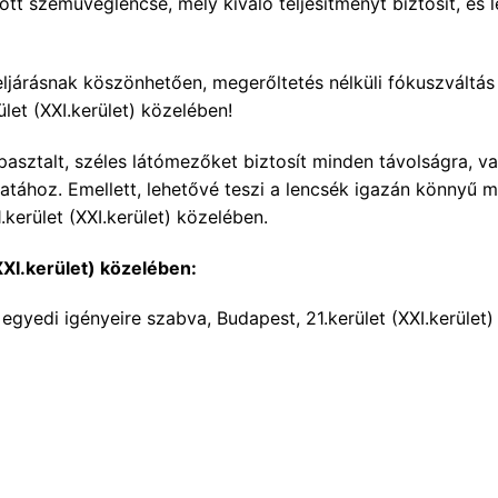
 szemüveglencse, mely kiváló teljesítményt biztosít, és le
 eljárásnak köszönhetően, megerőltetés nélküli fókuszváltá
ület (XXI.kerület) közelében!
talt, széles látómezőket biztosít minden távolságra, val
tához. Emellett, lehetővé teszi a lencsék igazán könnyű 
kerület (XXI.kerület) közelében.
XXI.kerület) közelében:
egyedi igényeire szabva, Budapest, 21.kerület (XXI.kerület)