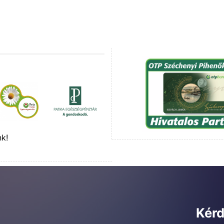
nk!
Kérd