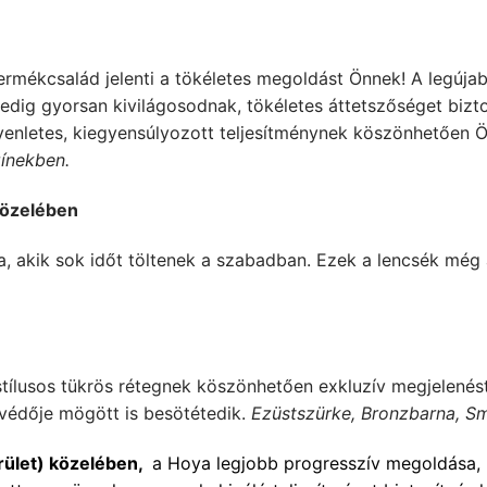
 termékcsalád jelenti a tökéletes megoldást Önnek! A legúj
edig gyorsan kivilágosodnak, tökéletes áttetszőséget bizto
egyenletes, kiegyensúlyozott teljesítménynek köszönhetően 
zínekben.
 közelében
a, akik sok időt töltenek a szabadban. Ezek a lencsék még
 stílusos tükrös rétegnek köszönhetően exkluzív megjelenést
lvédője mögött is besötétedik.
Ezüstszürke, Bronzbarna, S
erület) közelében,
a Hoya legjobb progresszív megoldása, 