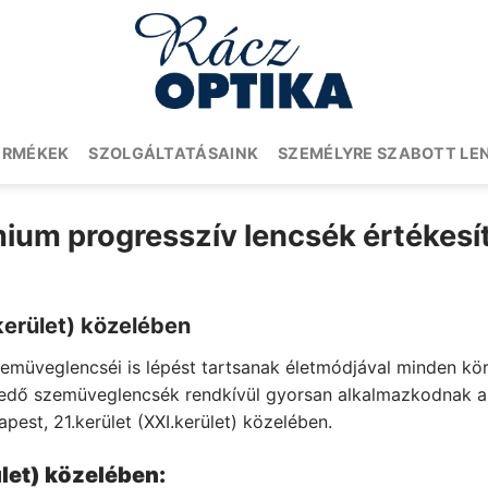
ERMÉKEK
SZOLGÁLTATÁSAINK
SZEMÉLYRE SZABOTT LE
ium progresszív lencsék értékesí
kerület) közelében
zemüveglencséi is lépést tartsanak életmódjával minden k
étedő szemüveglencsék rendkívül gyorsan alkalmazkodnak a
pest, 21.kerület (XXI.kerület) közelében.
let) közelében: