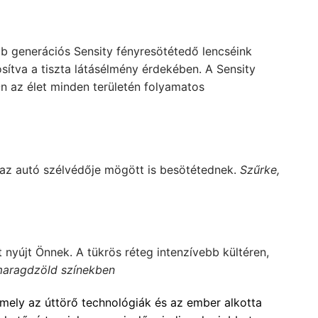
abb generációs Sensity fényresötétedő lencséink
sítva a tiszta látásélmény érdekében. A Sensity
Ön az élet minden
területén folyamatos
 az autó szélvédője mögött is besötétednek.
Szűrke,
 nyújt Önnek. A tükrös réteg intenzívebb kültéren,
maragdzöld színekben
mely az úttörő technológiák és az ember alkotta