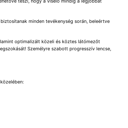
hetővé teszi, hogy a viselő mindig a legjobbat
s biztosítanak minden tevékenység során, beleértve
amint optimalizált közeli és köztes látómezőt
megszokását! Személyre szabott progresszív lencse,
 közelében: