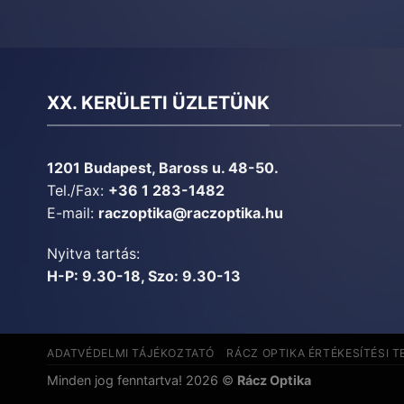
XX. KERÜLETI ÜZLETÜNK
1201 Budapest, Baross u. 48-50.
Tel./Fax:
+36 1 283-1482
E-mail:
raczoptika@raczoptika.hu
Nyitva tartás:
H-P: 9.30-18, Szo: 9.30-13
ADATVÉDELMI TÁJÉKOZTATÓ
RÁCZ OPTIKA ÉRTÉKESÍTÉSI T
Minden jog fenntartva! 2026 ©
Rácz Optika