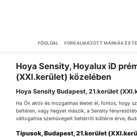
Skip
to
content
FŐOLDAL
FORGALMAZOTT MÁRKÁK ÉS T
Hoya Sensity, Hoyalux iD prém
(XXI.kerület) közelében
Hoya Sensity Budapest, 21.kerület (XXI.
Ha Ön aktív és mozgalmas életet él, fontos, hogy s
beltéren, vagy hegyet mászik, a Sensity fényresöt
váltogatnia szemüvegeit beltérről kültérre érve, Buda
Típusok, Budapest, 21.kerület (XXI.kerü