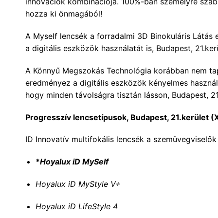
innovációk kombinációja. 100%-ban személyre szabott
hozza ki önmagából!
A Myself lencsék a forradalmi 3D Binokuláris Látás
a digitális eszközök használatát is, Budapest, 21.ker
A Könnyű Megszokás Technológia korábban nem tapasz
eredményez a digitális eszközök kényelmes használa
hogy minden távolságra tisztán lásson, Budapest, 21.
Progresszív lencsetípusok, Budapest, 21.kerület (
ID Innovatív multifokális lencsék a szemüvegviselők 
*
Hoyalux iD MySelf
Hoyalux iD MyStyle V+
Hoyalux iD LifeStyle 4